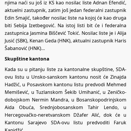
njima naći su još iz KS kao nosilac liste Adnan Efendić,
aktuelni zastupnik, zatim još jedan federalni zastupnik
Edin Smajić, također nosilac liste na kojoj će kao druga
biti Sebija Izetbegović. Na istoj listi bit će i federalna
zastupnica Jasmina Biščević Tokić. Nosilac liste je i Alija
Jusić (SBK), Kenan Geda (HNK), aktualni zastupnik Haris
Šabanović (HNK)…
Skupštine kantona
Kada su u pitanju liste za kantonalne skupštine, SDA-
ovu listu u Unsko-sanskom kantonu nosit će Zinajda
Hadžić, u Posavskom kantonu listu predvodi Mehmed
Memišević, u Tuzlanskom Šekib Umihanić, u Zeničko-
dobojskom Nermin Mandra, u Bosanskopodrinjskom
Aida Obuća, Srednjobosanskom Tahir Lendo, u
Hercegovačko-neretvanskom Džafer Alić, dok će u
Kantonu Sarajevo SDA-ovu listu predvoditi Faruk
Kapidžić.