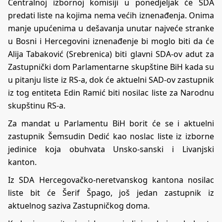
Centralnoj izbornoj komisiji u ponedjeljak će SDA
predati liste na kojima nema većih iznenađenja. Onima
manje upućenima u dešavanja unutar najveće stranke
u Bosni i Hercegovini iznenađenje bi moglo biti da će
Alija Tabaković (Srebrenica) biti glavni SDA-ov adut za
Zastupnički dom Parlamentarne skupštine BiH kada su
u pitanju liste iz RS-a, dok će aktuelni SAD-ov zastupnik
iz tog entiteta Edin Ramić biti nosilac liste za Narodnu
skupštinu RS-a.
Za mandat u Parlamentu BiH borit će se i aktuelni
zastupnik Šemsudin Dedić kao noslac liste iz izborne
jedinice koja obuhvata Unsko-sanski i Livanjski
kanton.
Iz SDA Hercegovačko-neretvanskog kantona nosilac
liste bit će Šerif Špago, još jedan zastupnik iz
aktuelnog saziva Zastupničkog doma.