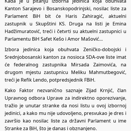
Kada je u pitanju izborna jedinica koja obuhvata
Kanton Sarajevo i Bosanskopodrinjski, nosilac liste za
Parlament BiH bit će Haris Zahiragić, aktuelni
zastupnik u Skupštini KS. Druga na listi je Emina
Hadžimuratović, treći i četvrti su aktuelni zastupnici u
Parlamentu BiH Safet Kešo i Amor Mašović…
Izbora jedinica koja obuhvata Zeničko-dobojski i
Srednjobosanski kanton za nosioca SDA-ove liste imat
će federalnog zastupnika Mirsada Zaimovića, na
drugom mjestu zastupnicu Meliku Mahmutbegović,
treći je Refik Lendo, potpredsjednik FBiH.
Kako Faktor nezvanično saznaje Zijad Krnjić, član
Upravnog odbora Uprave za indirektno oporezivanje,
tražio je unutar stranke da nosi listu u ovoj izbornoj
jedinici, a kako mu nije udovoljeno, presvukao je dres i
završio kao nosilac liste za državni Parlament u ime
Stranke za BiH, što je danas i obznanjeno.