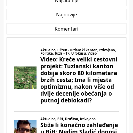
Najčitanije
Najnovije
Komentari