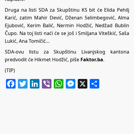
Druga na listi SDA za Skupštinu KS bit će Elida Pehilj
Karić, zatim Mahir Dević, Dženan Selimbegović, Alma
Ejubović, Kerim Balić, Nermin Hodžić, Nedžad Bublin
Čupo. Na toj listi naći će se još i Smiljana Viteškić, Saša
Lukić, Ana Tomičić…
SDA-ovu listu za Skupštinu Livanjskog kantona
predvodit će Hikmet Hodžić, piše
Faktor.ba
.
(TIP)
Facebook
Twitter
LinkedIn
Viber
WhatsApp
Messenger
X
Share