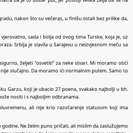
matra da je to dobar put, jer postoji velika želja da se na
adu, nakon što su večeras, u finišu ostali bez prilike da,
jerovatno, sada i bolja od ovog tima Turske, koja je, uz
oraza. Srbija je slavila u Sarajevu u neizvjesnom meču sa
igurno, željeti “osvetiti” za neke stvari. Mi moramo otići
o nije slučajno. Da moramo ići normalnim putem. Samo to
ku Garzu, koji je ubacio 27 poena, svakako najbolji u bh.
že nositi i s najboljim odbranama.
luvremenu, ali nije krio razočarenje statusom koji ima
 godine. Ne želim puno pričati, ali mislim da zaslužujemo