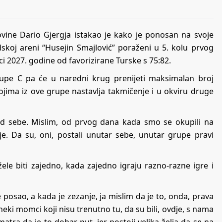
vine Dario Gjergja istakao je kako je ponosan na svoje
skoj areni “Husejin Smajlović” poraženi u 5. kolu prvog
rci 2027. godine od favorizirane Turske s 75:82.
grupe C pa će u naredni krug prenijeti maksimalan broj
kojima iz ove grupe nastavlja takmičenje i u okviru druge
d sebe. Mislim, od prvog dana kada smo se okupili na
ije. Da su, oni, postali unutar sebe, unutar grupe pravi
le biti zajedno, kada zajedno igraju razno-razne igre i
posao, a kada je zezanje, ja mislim da je to, onda, prava
 neki momci koji nisu trenutno tu, da su bili, ovdje, s nama