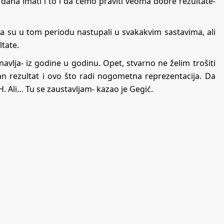
dana imati i to i da ćemo praviti veoma dobre rezultate-
da su u tom periodu nastupali u svakakvim sastavima, ali
tate.
avlja- iz godine u godinu. Opet, stvarno ne želim trošiti
an rezultat i ovo što radi nogometna reprezentacija. Da
. Ali… Tu se zaustavljam- kazao je Gegić.