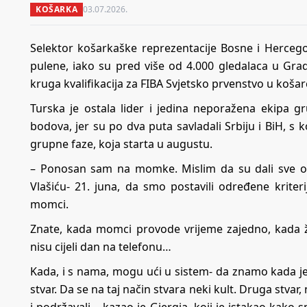
KOŠARKA
03.07.2026.
Selektor košarkaške reprezentacije Bosne i Hercego
pulene, iako su pred više od 4.000 gledalaca u Grad
kruga kvalifikacija za FIBA ​​Svjetsko prvenstvo u koša
Turska je ostala lider i jedina neporažena ekipa 
bodova, jer su po dva puta savladali Srbiju i BiH, s 
grupne faze, koja starta u augustu.
– Ponosan sam na momke. Mislim da su dali sve o
Vlašiću- 21. juna, da smo postavili određene kriter
momci.
Znate, kada momci provode vrijeme zajedno, kada že
nisu cijeli dan na telefonu…
Kada, i s nama, mogu ući u sistem- da znamo kada je 
stvar. Da se na taj način stvara neki kult. Druga stvar,