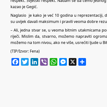
respekt. Svjetski respekt. Nadam se da ćemo jednog 
kazao je Gegić.
Naglasio je kako je već 10 godina u reprezentaciji, 
su uvijek davali maksimum i pravili veoma dobre rezul
– Ali, jedna stvar se, u veoma bitnim utakmicama pon
riječi. Mislim da, stvarno, možemo napraviti ogrom
možemo na tom nivou, ako ne više, usrećiti ljude u BiH
(TIP/Izvor: Fena)
Facebook
Twitter
LinkedIn
Viber
WhatsApp
Messenger
X
Share