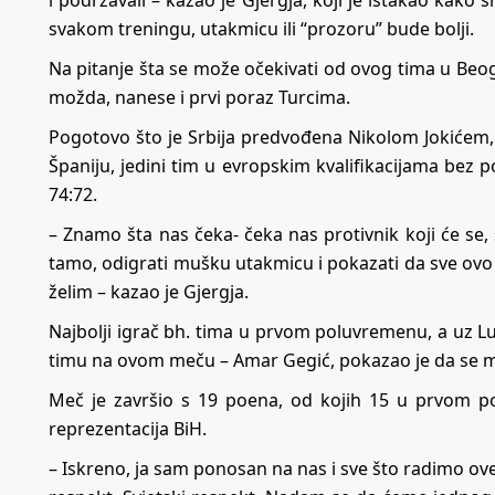
i podržavali – kazao je Gjergja, koji je istakao kako s
svakom treningu, utakmicu ili “prozoru” bude bolji.
Na pitanje šta se može očekivati od ovog tima u Beogr
možda, nanese i prvi poraz Turcima.
Pogotovo što je Srbija predvođena Nikolom Jokićem, v
Španiju, jedini tim u evropskim kvalifikacijama bez p
74:72.
– Znamo šta nas čeka- čeka nas protivnik koji će se, s
tamo, odigrati mušku utakmicu i pokazati da sve ov
želim – kazao je Gjergja.
Najbolji igrač bh. tima u prvom poluvremenu, a uz Lu
timu na ovom meču – Amar Gegić, pokazao je da se mo
Meč je završio s 19 poena, od kojih 15 u prvom po
reprezentacija BiH.
– Iskreno, ja sam ponosan na nas i sve što radimo ove