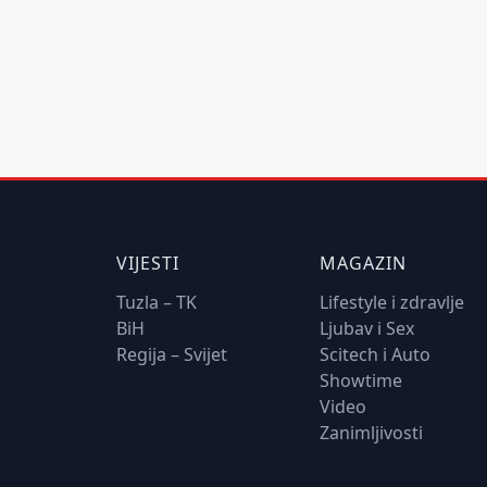
VIJESTI
MAGAZIN
Tuzla – TK
Lifestyle i zdravlje
BiH
Ljubav i Sex
Regija – Svijet
Scitech i Auto
Showtime
Video
Zanimljivosti