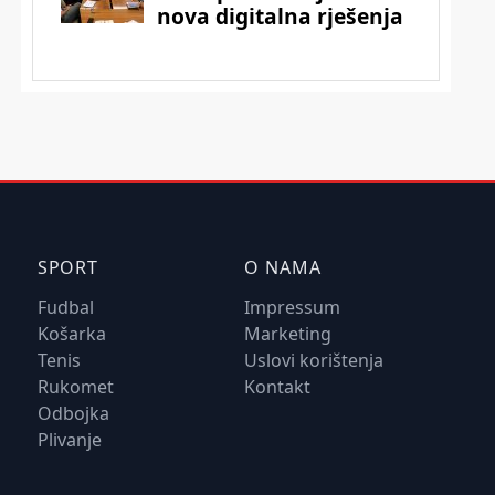
SPORT
O NAMA
Fudbal
Impressum
Košarka
Marketing
Tenis
Uslovi korištenja
Rukomet
Kontakt
Odbojka
Plivanje