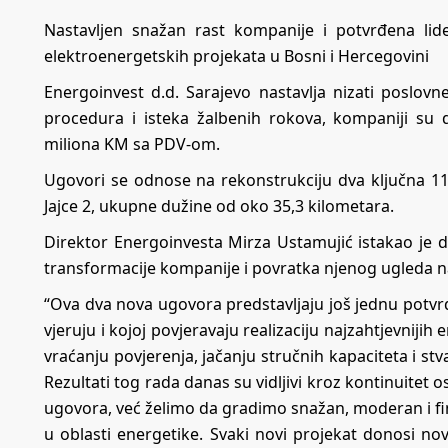
Nastavljen snažan rast kompanije i potvrđena lider
elektroenergetskih projekata u Bosni i Hercegovini
Energoinvest d.d. Sarajevo nastavlja nizati poslo
procedura i isteka žalbenih rokova, kompaniji su 
miliona KM sa PDV-om.
Ugovori se odnose na rekonstrukciju dva ključna 11
Jajce 2, ukupne dužine od oko 35,3 kilometara.
Direktor Energoinvesta Mirza Ustamujić istakao je d
transformacije kompanije i povratka njenog ugleda 
“Ova dva nova ugovora predstavljaju još jednu potvr
vjeruju i kojoj povjeravaju realizaciju najzahtjevniji
vraćanju povjerenja, jačanju stručnih kapaciteta i s
Rezultati tog rada danas su vidljivi kroz kontinuitet 
ugovora, već želimo da gradimo snažan, moderan i finan
u oblasti energetike. Svaki novi projekat donosi n