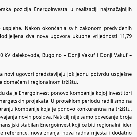
ska pozicija Energoinvesta u realizaciji najznačajnijih
vne uspjehe. Nakon okončanja svih zakonom predviđenih
dodijeljena dva nova ugovora ukupne vrijednosti 11,79
0 kV dalekovoda, Bugojno – Donji Vakuf i Donji Vakuf –
a novi ugovori predstavljaju još jednu potvrdu uspješne
na domaćem i regionalnom tržištu.
du da je Energoinvest ponovo kompanija kojoj investitori
h energetskih projekata. U proteklom periodu radili smo na
tvaranju kompanije koja je ponovo konkurentna na tržištu.
osvajanja novih poslova. Naš cilj nije samo povećanje broja
sijski stabilan Energoinvest koji će biti regionalni lider
ove reference, nova znanja, nova radna mjesta i dodatno