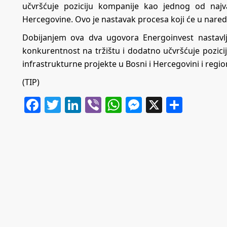
učvršćuje poziciju kompanije kao jednog od najv
Hercegovine. Ovo je nastavak procesa koji će u naredno
Dobijanjem ova dva ugovora Energoinvest nastavlj
konkurentnost na tržištu i dodatno učvršćuje pozic
infrastrukturne projekte u Bosni i Hercegovini i regio
(TIP)
Facebook
Twitter
LinkedIn
Viber
WhatsApp
Messenger
X
Share