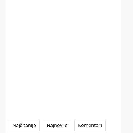
Najčitanije
Najnovije
Komentari