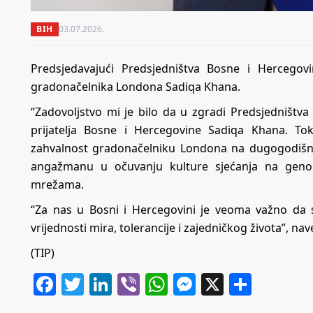
BIH
03.07.2026.
Predsjedavajući Predsjedništva Bosne i Hercegov
gradonačelnika Londona Sadiqa Khana.
“Zadovoljstvo mi je bilo da u zgradi Predsjedništv
prijatelja Bosne i Hercegovine Sadiqa Khana. To
zahvalnost gradonačelniku Londona na dugogodišnjo
angažmanu u očuvanju kulture sjećanja na genoci
mrežama.
“Za nas u Bosni i Hercegovini je veoma važno da 
vrijednosti mira, tolerancije i zajedničkog života”, nav
(TIP)
Facebook
Twitter
LinkedIn
Viber
WhatsApp
Messenger
X
Share