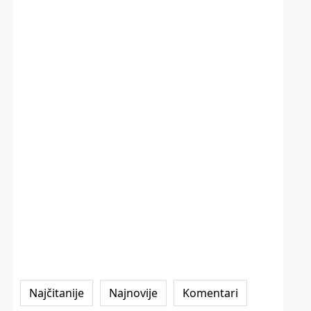
Najčitanije
Najnovije
Komentari