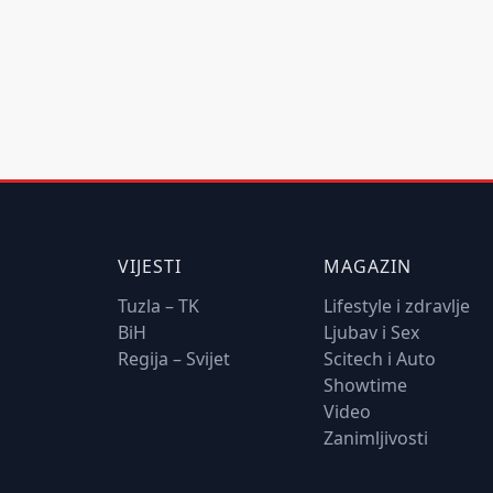
VIJESTI
MAGAZIN
Tuzla – TK
Lifestyle i zdravlje
BiH
Ljubav i Sex
Regija – Svijet
Scitech i Auto
Showtime
Video
Zanimljivosti