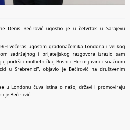
ine Denis Bećirović ugostio je u četvrtak u Sarajevu
a BiH večeras ugostim gradonačelnika Londona i velikog
kom sadržajnog i prijateljskog razgovora izrazio sam
j podršci multietničkoj Bosni i Hercegovini i snažnom
d u Srebrenici”, objavio je Bećirović na društvenim
se u Londonu čuva istina o našoj državi i promoviraju
eo je Bećirović.