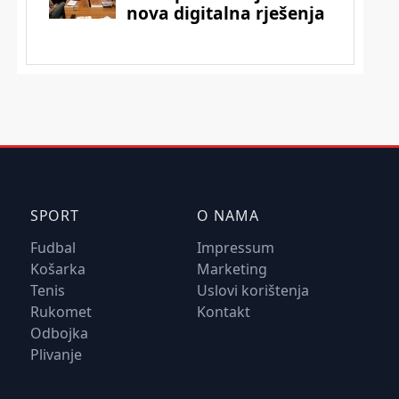
SPORT
O NAMA
Fudbal
Impressum
Košarka
Marketing
Tenis
Uslovi korištenja
Rukomet
Kontakt
Odbojka
Plivanje