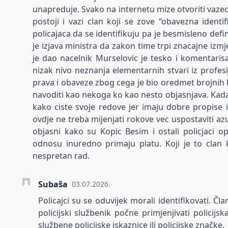
unapreduje. Svako na internetu mize otvoriti vazeci
postoji i vazi clan koji se zove “obavezna identi
policajaca da se identifikuju pa je besmisleno defi
je izjava ministra da zakon time trpi znacajne izm
je dao nacelnik Murselovic je tesko i komentarisa
nizak nivo neznanja elementarnih stvari iz profes
prava i obaveze zbog cega je bio oredmet brojnih k
navoditi kao nekoga ko kao nesto objasnjava. Kada j
kako ciste svoje redove jer imaju dobre propise i
ovdje ne treba mijenjati rokove vec uspostaviti azurn
objasni kako su Kopic Besim i ostali policjaci o
odnosu inuredno primaju platu. Koji je to clan k
nespretan rad.
Subaša
03.07.2026.
Policajci su se oduvijek morali identifikovati. Čl
policijski službenik počne primjenjivati policijs
službene policijske iskaznice ili policijske značke.