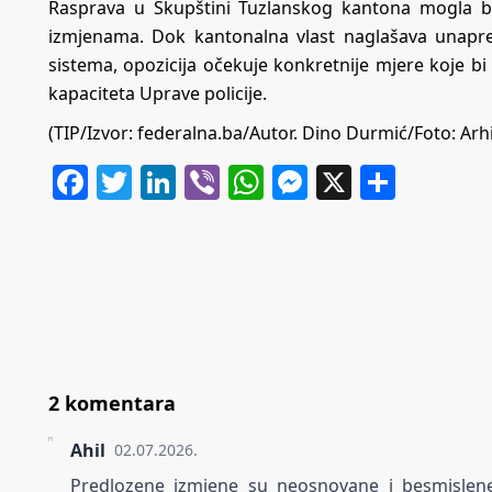
Rasprava u Skupštini Tuzlanskog kantona mogla bi 
izmjenama. Dok kantonalna vlast naglašava unapređ
sistema, opozicija očekuje konkretnije mjere koje bi
kapaciteta Uprave policije.
(TIP/Izvor: federalna.ba/Autor. Dino Durmić/Foto: Arh
Facebook
Twitter
LinkedIn
Viber
WhatsApp
Messenger
X
Share
2 komentara
Ahil
02.07.2026.
Predlozene izmjene su neosnovane i besmislen