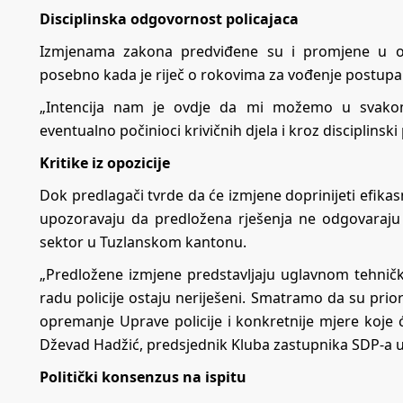
Disciplinska odgovornost policajaca
Izmjenama zakona predviđene su i promjene u obla
posebno kada je riječ o rokovima za vođenje postupak
„Intencija nam je ovdje da mi možemo u svakom
eventualno počinioci krivičnih djela i kroz disciplinsk
Kritike iz opozicije
Dok predlagači tvrde da će izmjene doprinijeti efikasn
upozoravaju da predložena rješenja ne odgovaraju 
sektor u Tuzlanskom kantonu.
„Predložene izmjene predstavljaju uglavnom tehnička
radu policije ostaju neriješeni. Smatramo da su prior
opremanje Uprave policije i konkretnije mjere koje će
Dževad Hadžić, predsjednik Kluba zastupnika SDP-a u
Politički konsenzus na ispitu