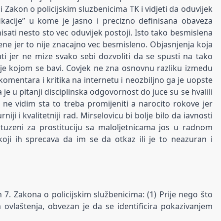
 Zakon o policijskim sluzbenicima TK i vidjeti da oduvijek
fikacije” u kome je jasno i precizno definisana obaveza
nisati nesto sto vec oduvijek postoji. Isto tako besmislena
jene jer to nije znacajno vec besmisleno. Objasnjenja koja
ti jer ne mize svako sebi dozvoliti da se spusti na tako
ije kojom se bavi. Covjek ne zna osnovnu razliku izmedu
omentara i kritika na internetu i neozbiljno ga je uopste
e u pitanji disciplinska odgovornost do juce su se hvalili
 ne vidim sta to treba promijeniti a narocito rokove jer
iji i kvalitetniji rad. Mirselovicu bi bolje bilo da iavnosti
ptuzeni za prostituciju sa maloljetnicama jos u radnom
oji ih sprecava da im se da otkaz ili je to neazuran i
an 7. Zakona o policijskim službenicima: (1) Prije nego što
ka ovlaštenja, obvezan je da se identificira pokazivanjem