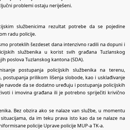
ključni problemi ostaju neriješeni.
ijskim službenicima rezultat potrebe da se pojedine
om radu policije.
smo proteklih šezdeset dana intenzivno radili na dopuni i
icijskih službenika u korist svih građana Tuzlanskog
šnjih poslova Tuzlanskog kantona (SDA).
isanje postupanja policijskih službenika na terenu,
a, postupanja prilikom lišenja slobode, kao i usklađivanje
ije navode da se dodatno uređuju i postupanja policijskih
ti i imovina građana ili je potrebno spriječiti krivično
žbenika. Bez obzira ako se nalaze van službe, u momentu
 situacijama, da im teku prava isto kao da se nalaze na
niformisane policije Uprave policije MUP-a TK-a.