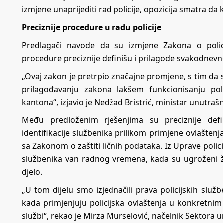
izmjene unaprijediti rad policije, opozicija smatra da 
Preciznije procedure u radu policije
Predlagači navode da su izmjene Zakona o polic
procedure preciznije definišu i prilagode svakodnevn
„Ovaj zakon je pretrpio značajne promjene, s tim da 
prilagođavanju zakona lakšem funkcionisanju pol
kantona“, izjavio je Nedžad Bristrić, ministar unutra
Među predloženim rješenjima su preciznije defin
identifikacije službenika prilikom primjene ovlaštenj
sa Zakonom o zaštiti ličnih podataka. Iz Uprave polic
službenika van radnog vremena, kada su ugroženi živo
djelo.
„U tom dijelu smo izjednačili prava policijskih slu
kada primjenjuju policijska ovlaštenja u konkretnim
službi“, rekao je Mirza Murselović, načelnik Sektora u