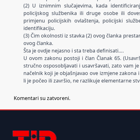
(2) U iznimnim slučajevima, kada identificira
policijskog službenika ili druge osobe ili dove
primjenu policijskih ovlaštenja, policijski služ
identifikaciju.
(3) Čim okolnosti iz stavka (2) ovog članka prestanu
ovog članka.
Šta je ovdje nejasno i sta treba definisati….
U ovom zakonu postoji i član Članak 65. (Usavrša
stručno osposobljavati i usavršavati, zato vam j
načelnik koji je objašnjavao ove izmjene zakona 
li je počeo ili završio, ne razlikuje elementarne st
Komentari su zatvoreni.