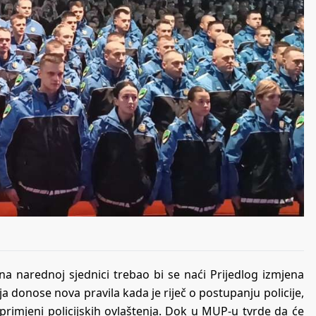
a narednoj sjednici trebao bi se naći Prijedlog izmjena
a donose nova pravila kada je riječ o postupanju policije,
i primjeni policijskih ovlaštenja. Dok u MUP-u tvrde da će