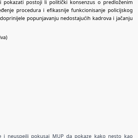
pokazati postoji li politički konsenzus o predloženim
enje procedura i efikasnije funkcionisanje policijskog
 doprinijele popunjavanju nedostajućih kadrova i jačanju
iva)
e i neuspejli pokusaj MUP da pokaze kako nesto kao