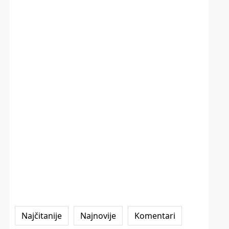
Najčitanije
Najnovije
Komentari