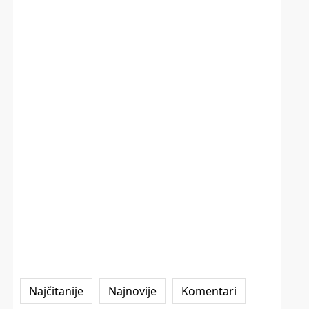
Najčitanije
Najnovije
Komentari