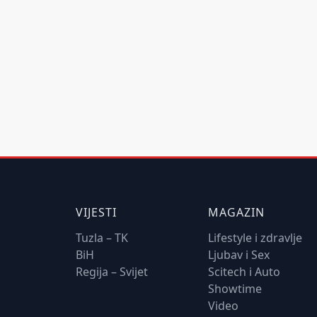
VIJESTI
MAGAZIN
Tuzla – TK
Lifestyle i zdravlje
BiH
Ljubav i Sex
Regija – Svijet
Scitech i Auto
Showtime
Video