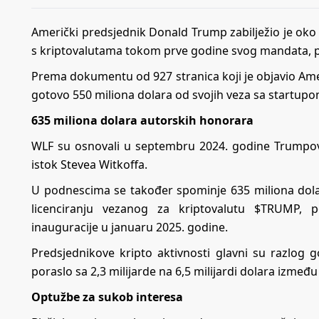
Američki predsjednik Donald Trump zabilježio je oko 
s kriptovalutama tokom prve godine svog mandata, pr
Prema dokumentu od 927 stranica koji je objavio Amer
gotovo 550 miliona dolara od svojih veza sa startupom
635 miliona dolara autorskih honorara
WLF su osnovali u septembru 2024. godine Trumpovi 
istok Stevea Witkoffa.
U podnescima se također spominje 635 miliona dol
licenciranju vezanog za kriptovalutu $TRUMP, 
inauguracije u januaru 2025. godine.
Predsjednikove kripto aktivnosti glavni su razlog 
poraslo sa 2,3 milijarde na 6,5 ​​milijardi dolara izme
Optužbe za sukob interesa