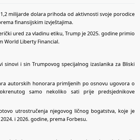
1,2 milijarde dolara prihoda od aktivnosti svoje porodice
ema finansijskim izvještajima.
ički ured za vladinu etiku, Trump je 2025. godine primio
 World Liberty Financial.
sinovi i sin Trumpovog specijalnog izaslanika za Bliski
ara autorskih honorara primljenih po osnovu ugovora o
pokrenutog samo nekoliko sati prije predsjednikove
gotovo utrostručenja njegovog ličnog bogatstva, koje je
đu 2024. i 2026. godine, prema Forbesu.