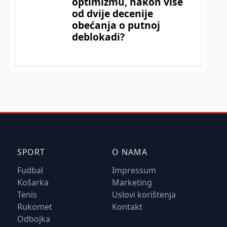
SPORT
O NAMA
Fudbal
Impressum
Košarka
Marketing
Tenis
Uslovi korištenja
Rukomet
Kontakt
Odbojka