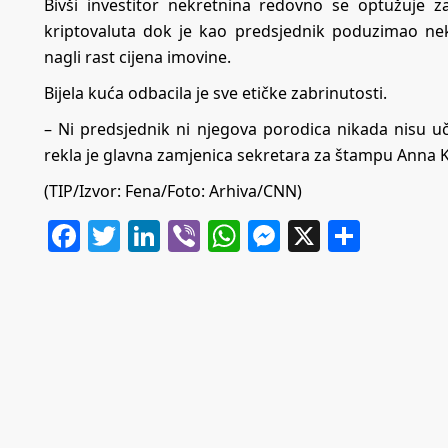
Bivši investitor nekretnina redovno se optužuje 
kriptovaluta dok je kao predsjednik poduzimao nek
nagli rast cijena imovine.
Bijela kuća odbacila je sve etičke zabrinutosti.
– Ni predsjednik ni njegova porodica nikada nisu uče
rekla je glavna zamjenica sekretara za štampu Anna K
(TIP/Izvor: Fena/Foto: Arhiva/CNN)
Facebook
Twitter
LinkedIn
Viber
WhatsApp
Messenger
X
Share