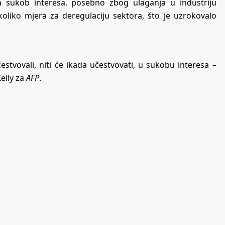
za sukob interesa, posebno zbog ulaganja u industriju
oliko mjera za deregulaciju sektora, što je uzrokovalo
stvovali, niti će ikada učestvovati, u sukobu interesa –
elly za
AFP
.