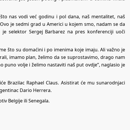
što nas vodi već godinu i pol dana, naš mentalitet, naš
t. Ovo je sedmi grad u Americi u kojem smo, nadam se da
 je selektor Sergej Barbarez na pres konferenciji uoči
tome što su domaćini i po imenima koje imaju. Ali važno je
izirali, imamo plan, želimo da se suprostavimo, drago nam
puno volje i želimo nastaviti naš put ovdje”, naglasio je
će Brazilac Raphael Claus. Asistirat će mu sunarodnjaci
rgentinac Dario Herrera.
iv Belgije ili Senegala.