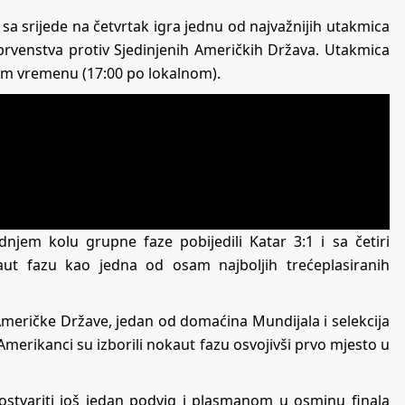
sa srijede na četvrtak igra jednu od najvažnijih utakmica
g prvenstva protiv Sjedinjenih Američkih Država. Utakmica
šem vremenu (17:00 po lokalnom).
dnjem kolu grupne faze pobijedili Katar 3:1 i sa četiri
ut fazu kao jedna od osam najboljih trećeplasiranih
 Američke Države, jedan od domaćina Mundijala i selekcija
 Amerikanci su izborili nokaut fazu osvojivši prvo mjesto u
ostvariti još jedan podvig i plasmanom u osminu finala