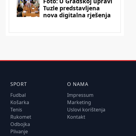
SPORT
O NAMA
Fudbal
Impressum
Košarka
Marketing
Tenis
Uslovi korištenja
Rukomet
Kontakt
Odbojka
Plivanje