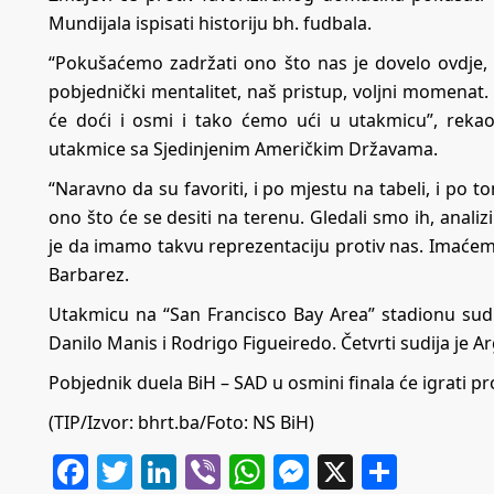
Mundijala ispisati historiju bh. fudbala.
“Pokušaćemo zadržati ono što nas je dovelo ovdje, 
pobjednički mentalitet, naš pristup, voljni momena
će doći i osmi i tako ćemo ući u utakmicu”, rekao
utakmice sa Sjedinjenim Američkim Državama.
“Naravno da su favoriti, i po mjestu na tabeli, i po 
ono što će se desiti na terenu. Gledali smo ih, anal
je da imamo takvu reprezentaciju protiv nas. Imaćemo 
Barbarez.
Utakmicu na “San Francisco Bay Area” stadionu sudi
Danilo Manis i Rodrigo Figueiredo. Četvrti sudija je A
Pobjednik duela BiH – SAD u osmini finala će igrati prot
(TIP/Izvor: bhrt.ba/Foto: NS BiH)
Facebook
Twitter
LinkedIn
Viber
WhatsApp
Messenger
X
Share