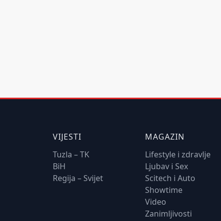
VIJESTI
MAGAZIN
Tuzla – TK
Lifestyle i zdravlje
BiH
Ljubav i Sex
Regija – Svijet
Scitech i Auto
Showtime
Video
Zanimljivosti