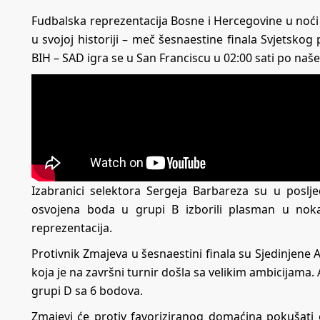
Fudbalska reprezentacija Bosne i Hercegovine u noći 
u svojoj historiji – meč šesnaestine finala Svjetsko
BIH – SAD igra se u San Franciscu u 02:00 sati po na
Izabranici selektora Sergeja Barbareza su u poslje
osvojena boda u grupi B izborili plasman u noka
reprezentacija.
Protivnik Zmajeva u šesnaestini finala su Sjedinjene
koja je na završni turnir došla sa velikim ambicijama.
grupi D sa 6 bodova.
Zmajevi će protiv favoriziranog domaćina pokušati 