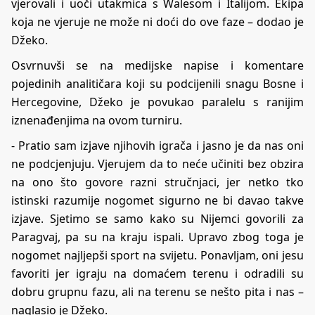
vjerovali i uoči utakmica s Walesom i Italijom. Ekipa
koja ne vjeruje ne može ni doći do ove faze – dodao je
Džeko.
​Osvrnuvši se na medijske napise i komentare
pojedinih analitičara koji su podcijenili snagu Bosne i
Hercegovine, Džeko je povukao paralelu s ranijim
iznenađenjima na ovom turniru.
​- Pratio sam izjave njihovih igrača i jasno je da nas oni
ne podcjenjuju. Vjerujem da to neće učiniti bez obzira
na ono što govore razni stručnjaci, jer netko tko
istinski razumije nogomet sigurno ne bi davao takve
izjave. Sjetimo se samo kako su Nijemci govorili za
Paragvaj, pa su na kraju ispali. Upravo zbog toga je
nogomet najljepši sport na svijetu. Ponavljam, oni jesu
favoriti jer igraju na domaćem terenu i odradili su
dobru grupnu fazu, ali na terenu se nešto pita i nas –
naglasio je Džeko.