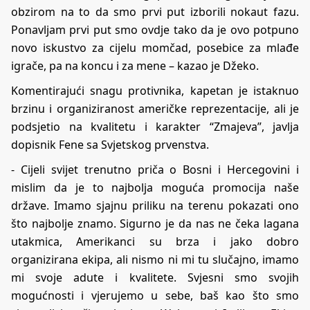
obzirom na to da smo prvi put izborili nokaut fazu.
Ponavljam prvi put smo ovdje tako da je ovo potpuno
novo iskustvo za cijelu momčad, posebice za mlađe
igrače, pa na koncu i za mene – kazao je Džeko.
​Komentirajući snagu protivnika, kapetan je istaknuo
brzinu i organiziranost američke reprezentacije, ali je
podsjetio na kvalitetu i karakter “Zmajeva”, javlja
dopisnik Fene sa Svjetskog prvenstva.
​- Cijeli svijet trenutno priča o Bosni i Hercegovini i
mislim da je to najbolja moguća promocija naše
države. Imamo sjajnu priliku na terenu pokazati ono
što najbolje znamo. Sigurno je da nas ne čeka lagana
utakmica, Amerikanci su brza i jako dobro
organizirana ekipa, ali nismo ni mi tu slučajno, imamo
mi svoje adute i kvalitete. Svjesni smo svojih
mogućnosti i vjerujemo u sebe, baš kao što smo