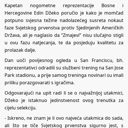
Kapetan nogometne reprezentacije Bosne i
Hercegovine Edin Džeko poručio je kako je momčad
potpuno svjesna težine nadolazećeg susreta nokaut
faze Svjetskog prvenstva protiv Sjedinjenih Američkih
Država, ali je naglasio da “Zmajevi” nisu slučajno stigli
u ovu fazu natjecanja, te da posjeduju kvalitetu za
prolazak dalje.
​Dan uoči povijesnog ogleda u San Franciscu, bh.
reprezentativci odradili su službeni trening na San Jose
Park stadionu, a prije samog treninga novinari su imali
priliku porazgovarati s igračima.
​Odgovarajući na upit radi li se o najvažnijoj utakmici,
Džeko je istaknuo jedinstvenost ovog trenutka za
cijelu selekciju.
​- Iskreno, ne znam je li ovo najveća utakmica do sada,
ali što se tiče Svjetskog prvenstva sigurno jest, s