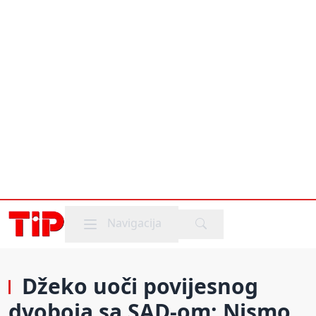
Mobile menu
Navigacija
Džeko uoči povijesnog
dvoboja sa SAD-om: Nismo