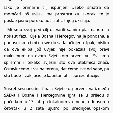
​Iako je primarni cilj ispunjen, Džeko smatra da
momčad još uvijek ima prostora za iskorak, te je
poslao jasnu poruku uoči sutrašnjeg okršaja.
​- Mi smo svoj prvi cilj ostvarili samim plasmanom u
nokaut fazu. Cijela Bosna i Hercegovina je ponosna, a
ponosni smo i mi na sve do sada učinjeno. Ipak, mislim
da ova ekipa još uvijek nije pokazala svoj pravi
maksimum na ovom Svjetskom prvenstvu. Svi smo
spremni i itekako svjesni što ova utakmica znači.
Ostavit ćemo srce na terenu, dat ćemo sve od sebe, pa
što bude – zaključio je kapetan bh. reprezentacije.
Susret šesnaestine finala Svjetskog prvenstva između
SAD-a i Bosne i Hercegovine igra se u srijedu s
početkom u 17 sati po lokalnom vremenu, odnosno u
četvrtak u 2 sata ujutro po srednjoeuropskom