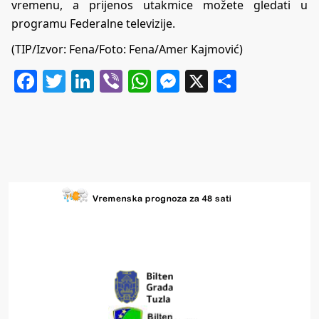
vremenu, a prijenos utakmice možete gledati u
programu Federalne televizije.
(TIP/Izvor: Fena/Foto: Fena/Amer Kajmović)
Facebook
Twitter
LinkedIn
Viber
WhatsApp
Messenger
X
Share