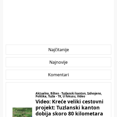
Najčitanije
Najnovije
Komentari