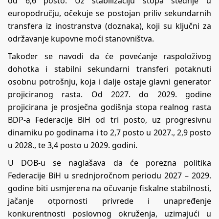
od 6,6 posto. Uz stabilizaciju stopa štednje u
europodručju, očekuje se postojan priliv sekundarnih
transfera iz inostranstva (doznaka), koji su ključni za
održavanje kupovne moći stanovništva.
Također se navodi da će povećanje raspoloživog
dohotka i stabilni sekundarni transferi potaknuti
osobnu potrošnju, koja i dalje ostaje glavni generator
projiciranog rasta. Od 2027. do 2029. godine
projicirana je prosječna godišnja stopa realnog rasta
BDP-a Federacije BiH od tri posto, uz progresivnu
dinamiku po godinama i to 2,7 posto u 2027., 2,9 posto
u 2028., te 3,4 posto u 2029. godini.
U DOB-u se naglašava da će porezna politika
Federacije BiH u srednjoročnom periodu 2027 – 2029.
godine biti usmjerena na očuvanje fiskalne stabilnosti,
jačanje otpornosti privrede i unapređenje
konkurentnosti poslovnog okruženja, uzimajući u