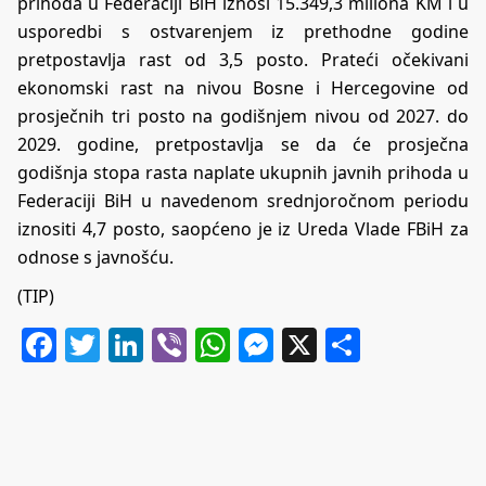
prihoda u Federaciji BiH iznosi 15.349,3 miliona KM i u
usporedbi s ostvarenjem iz prethodne godine
pretpostavlja rast od 3,5 posto. Prateći očekivani
ekonomski rast na nivou Bosne i Hercegovine od
prosječnih tri posto na godišnjem nivou od 2027. do
2029. godine, pretpostavlja se da će prosječna
godišnja stopa rasta naplate ukupnih javnih prihoda u
Federaciji BiH u navedenom srednjoročnom periodu
iznositi 4,7 posto, saopćeno je iz Ureda Vlade FBiH za
odnose s javnošću.
(TIP)
Facebook
Twitter
LinkedIn
Viber
WhatsApp
Messenger
X
Share