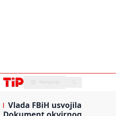
Mobile menu
Navigacija
Vlada FBiH usvojila
Dokument okvirnog