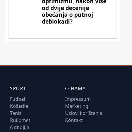
SPORT
O NAMA
Fudbal
Impressum
Košarka
Marketing
Tenis
Uslovi korištenja
Rukomet
Kontakt
Odbojka