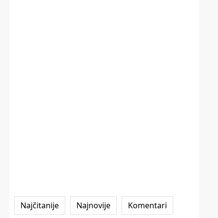
Najčitanije
Najnovije
Komentari