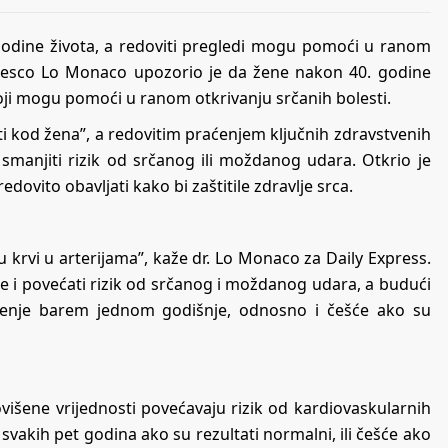
 godine života, a redoviti pregledi mogu pomoći u ranom
ancesco Lo Monaco upozorio je da žene nakon 40. godine
koji mogu pomoći u ranom otkrivanju srčanih bolesti.
ti kod žena”, a redovitim praćenjem ključnih zdravstvenih
smanjiti rizik od srčanog ili moždanog udara. Otkrio je
dovito obavljati kako bi zaštitile zdravlje srca.
u krvi u arterijama”, kaže dr. Lo Monaco za Daily Express.
ije i povećati rizik od srčanog i moždanog udara, a budući
renje barem jednom godišnje, odnosno i češće ako su
povišene vrijednosti povećavaju rizik od kardiovaskularnih
ti svakih pet godina ako su rezultati normalni, ili češće ako