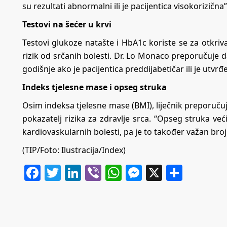
su rezultati abnormalni ili je pacijentica visokorizična
Testovi na šećer u krvi
Testovi glukoze natašte i HbA1c koriste se za otkriv
rizik od srčanih bolesti. Dr. Lo Monaco preporučuje da
godišnje ako je pacijentica preddijabetičar ili je utvrđ
Indeks tjelesne mase i opseg struka
Osim indeksa tjelesne mase (BMI), liječnik preporučuj
pokazatelj rizika za zdravlje srca. “Opseg struka ve
kardiovaskularnih bolesti, pa je to također važan broj 
(TIP/Foto: Ilustracija/Index)
Facebook
Twitter
LinkedIn
Viber
WhatsApp
Messenger
X
Share