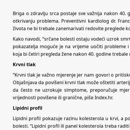
Briga o zdravlju srca postaje sve važnija nakon 40.
otkrivanju problema. Preventivni kardiolog dr. Fr
života ne bi trebale zanemarivati redovite preglede 
Kako navodi, “srčane bolesti ostaju vodeći uzrok smr
pokazatelja moguće je na vrijeme uočiti probleme i 
koja bi četiri pregleda žene nakon 40. godine trebale re
Krvni tlak
“Krvni tlak je važno mjerenje jer nam govori o pritisk
Objašnjava da povišeni krvni tlak može oštetiti arter
da često ne uzrokuje simptome, preporučuje mje
vrijednosti povišene ili granične, piše Index.hr.
Lipidni profil
Lipidni profil pokazuje razinu kolesterola u krvi, a 
bolesti. “Lipidni profil ili panel kolesterola treba radi