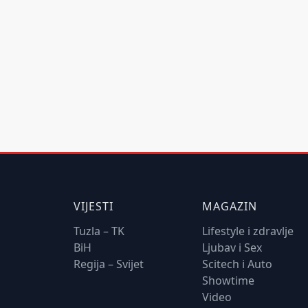
VIJESTI
MAGAZIN
Tuzla – TK
Lifestyle i zdravlje
BiH
Ljubav i Sex
Regija – Svijet
Scitech i Auto
Showtime
Video