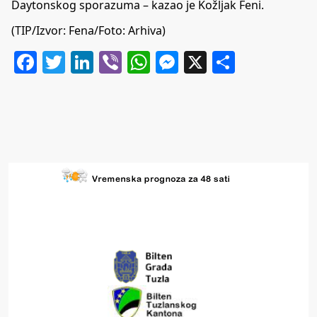
Daytonskog sporazuma – kazao je Kožljak Feni.
(TIP/Izvor: Fena/Foto: Arhiva)
Facebook
Twitter
LinkedIn
Viber
WhatsApp
Messenger
X
Share