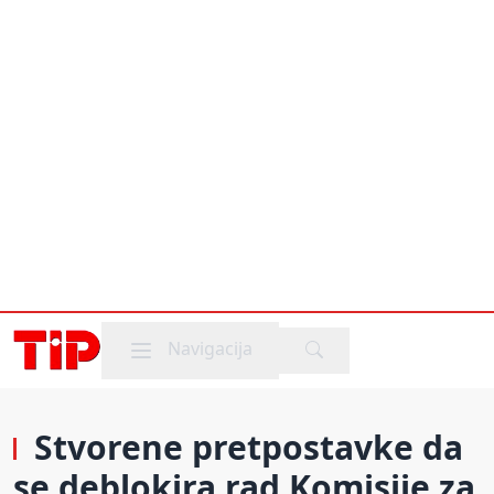
Mobile menu
Navigacija
Stvorene pretpostavke da
se deblokira rad Komisije za