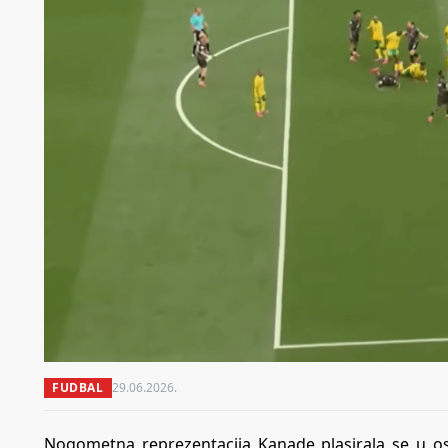
FUDBAL
29.06.2026.
Nogometna reprezentacija Kanade plasirala se u o