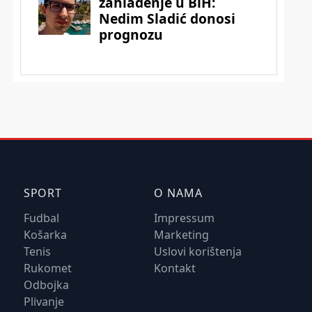
SPORT
O NAMA
Fudbal
Impressum
Košarka
Marketing
Tenis
Uslovi korištenja
Rukomet
Kontakt
Odbojka
Plivanje