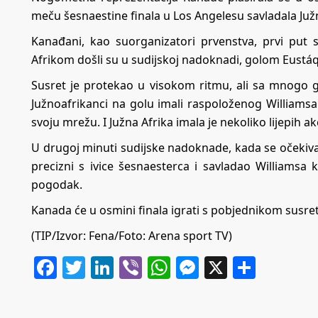
meču šesnaestine finala u Los Angelesu savladala Južn
Kanađani, kao suorganizatori prvenstva, prvi put 
Afrikom došli su u sudijskoj nadoknadi, golom Eustáq
Susret je protekao u visokom ritmu, ali sa mnogo gr
Južnoafrikanci na golu imali raspoloženog Williamsa
svoju mrežu. I Južna Afrika imala je nekoliko lijepih akc
U drugoj minuti sudijske nadoknade, kada se očekivao
precizni s ivice šesnaesterca i savladao Williamsa 
pogodak.
Kanada će u osmini finala igrati s pobjednikom susr
(TIP/Izvor: Fena/Foto: Arena sport TV)
Facebook
Twitter
LinkedIn
Viber
WhatsApp
Messenger
X
Share