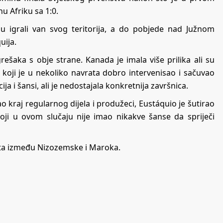
u Afriku sa 1:0.
su igrali van svog teritorija, a do pobjede nad Južnom
uija.
ešaka s obje strane. Kanada je imala više prilika ali su
 koji je u nekoliko navrata dobro intervenisao i sačuvao
ija i šansi, ali je nedostajala konkretnija završnica.
 kraj regularnog dijela i produžeci, Eustáquio je šutirao
koji u ovom slučaju nije imao nikakve šanse da spriječi
eta između Nizozemske i Maroka.