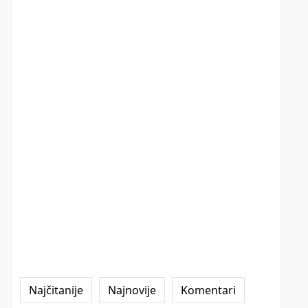
Najčitanije
Najnovije
Komentari