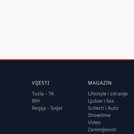
VIJESTI
MAGAZIN
Tuzla – TK
Lifestyle i zdravlje
BiH
Ljubav i Sex
Regija – Svijet
Scitech i Auto
Showtime
Video
Zanimljivosti