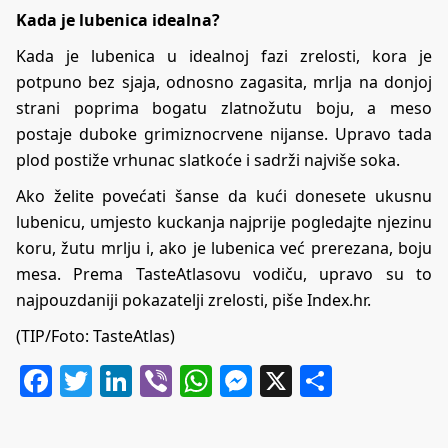
Kada je lubenica idealna?
Kada je lubenica u idealnoj fazi zrelosti, kora je
potpuno bez sjaja, odnosno zagasita, mrlja na donjoj
strani poprima bogatu zlatnožutu boju, a meso
postaje duboke grimiznocrvene nijanse. Upravo tada
plod postiže vrhunac slatkoće i sadrži najviše soka.
Ako želite povećati šanse da kući donesete ukusnu
lubenicu, umjesto kuckanja najprije pogledajte njezinu
koru, žutu mrlju i, ako je lubenica već prerezana, boju
mesa. Prema TasteAtlasovu vodiču, upravo su to
najpouzdaniji pokazatelji zrelosti, piše Index.hr.
(TIP/Foto: TasteAtlas)
Facebook
Twitter
LinkedIn
Viber
WhatsApp
Messenger
X
Share