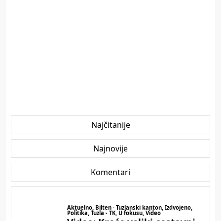
Najčitanije
Najnovije
Komentari