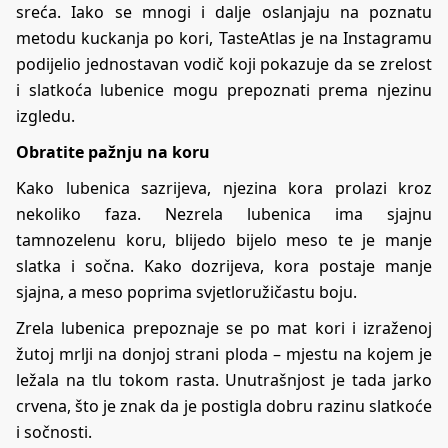
sreća. Iako se mnogi i dalje oslanjaju na poznatu
metodu kuckanja po kori, TasteAtlas je na Instagramu
podijelio jednostavan vodič koji pokazuje da se zrelost
i slatkoća lubenice mogu prepoznati prema njezinu
izgledu.
Obratite pažnju na koru
Kako lubenica sazrijeva, njezina kora prolazi kroz
nekoliko faza. Nezrela lubenica ima sjajnu
tamnozelenu koru, blijedo bijelo meso te je manje
slatka i sočna. Kako dozrijeva, kora postaje manje
sjajna, a meso poprima svjetloružičastu boju.
Zrela lubenica prepoznaje se po mat kori i izraženoj
žutoj mrlji na donjoj strani ploda – mjestu na kojem je
ležala na tlu tokom rasta. Unutrašnjost je tada jarko
crvena, što je znak da je postigla dobru razinu slatkoće
i sočnosti.