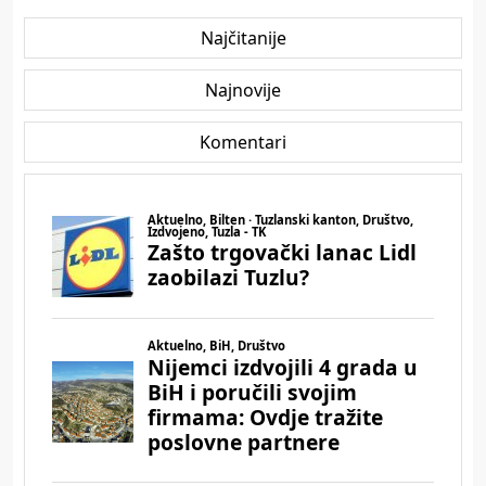
Najčitanije
Najnovije
Komentari