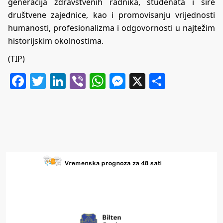
generacija zdravstvenih radnika, studenata i šire
društvene zajednice, kao i promovisanju vrijednosti
humanosti, profesionalizma i odgovornosti u najtežim
historijskim okolnostima.
(TIP)
Facebook
Twitter
LinkedIn
Viber
WhatsApp
Messenger
X
Share