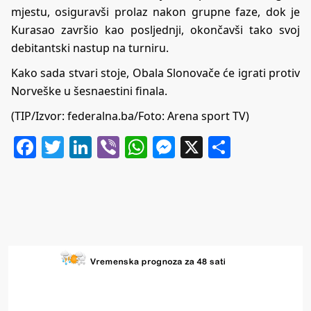
mjestu, osiguravši prolaz nakon grupne faze, dok je
Kurasao završio kao posljednji, okončavši tako svoj
debitantski nastup na turniru.
Kako sada stvari stoje, Obala Slonovače će igrati protiv
Norveške u šesnaestini finala.
(TIP/Izvor: federalna.ba/Foto: Arena sport TV)
Facebook
Twitter
LinkedIn
Viber
WhatsApp
Messenger
X
Share