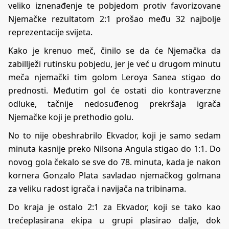
veliko iznenađenje te pobjedom protiv favorizovane
Njemačke rezultatom 2:1 prošao među 32 najbolje
reprezentacije svijeta.
Kako je krenuo meč, činilo se da će Njemačka da
zabillježi rutinsku pobjedu, jer je već u drugom minutu
meča njemački tim golom Leroya Sanea stigao do
prednosti. Međutim gol će ostati dio kontraverzne
odluke, tačnije nedosuđenog prekršaja igrača
Njemačke koji je prethodio golu.
No to nije obeshrabrilo Ekvador, koji je samo sedam
minuta kasnije preko Nilsona Angula stigao do 1:1. Do
novog gola čekalo se sve do 78. minuta, kada je nakon
kornera Gonzalo Plata savladao njemačkog golmana
za veliku radost igrača i navijača na tribinama.
Do kraja je ostalo 2:1 za Ekvador, koji se tako kao
trećeplasirana ekipa u grupi plasirao dalje, dok