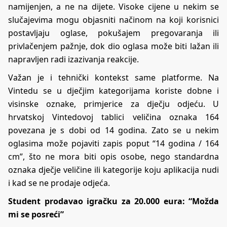
namijenjen, a ne na dijete. Visoke cijene u nekim se
slučajevima mogu objasniti načinom na koji korisnici
postavljaju oglase, pokušajem pregovaranja ili
privlačenjem pažnje, dok dio oglasa može biti lažan ili
napravljen radi izazivanja reakcije.
Važan je i tehnički kontekst same platforme. Na
Vintedu se u dječjim kategorijama koriste
dobne i
visinske oznake
, primjerice za dječju odjeću. U
hrvatskoj Vintedovoj tablici veličina oznaka 164
povezana je s dobi od 14 godina. Zato se u nekim
oglasima može pojaviti zapis poput “14 godina / 164
cm”, što ne mora biti opis osobe, nego standardna
oznaka dječje veličine ili kategorije koju aplikacija nudi
i kad se ne prodaje odjeća.
Student prodavao igračku za 20.000 eura: “Možda
mi se posreći”