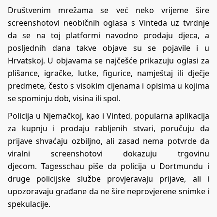
Društvenim mrežama se već neko vrijeme šire
screenshotovi neobičnih oglasa s Vinteda uz tvrdnje
da se na toj platformi navodno prodaju djeca, a
posljednih dana takve objave su se pojavile i u
Hrvatskoj. U objavama se najčešće prikazuju oglasi za
plišance, igračke, lutke, figurice, namještaj ili dječje
predmete, često s visokim cijenama i opisima u kojima
se spominju dob, visina ili spol.
Policija u Njemačkoj, kao i Vinted, popularna aplikacija
za kupnju i prodaju rabljenih stvari, poručuju da
prijave shvaćaju ozbiljno, ali zasad nema potvrde da
viralni screenshotovi dokazuju trgovinu
djecom.
Tagesschau
piše da policija u Dortmundu i
druge policijske službe provjeravaju prijave, ali i
upozoravaju građane da ne šire neprovjerene snimke i
spekulacije.