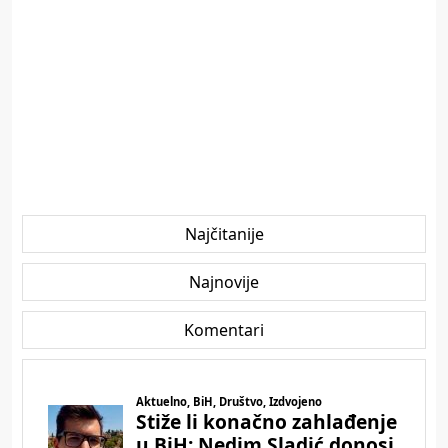
Najčitanije
Najnovije
Komentari