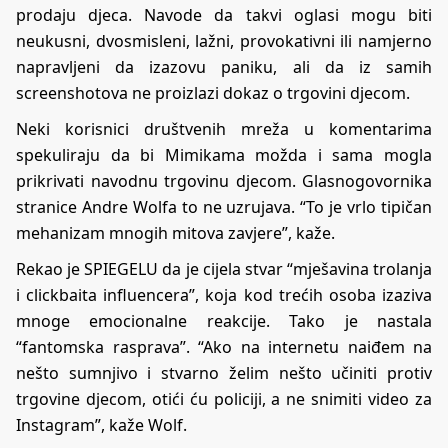
prodaju djeca. Navode da takvi oglasi mogu biti
neukusni, dvosmisleni, lažni, provokativni ili namjerno
napravljeni da izazovu paniku, ali da iz samih
screenshotova ne proizlazi dokaz o trgovini djecom.
Neki korisnici društvenih mreža u komentarima
spekuliraju da bi Mimikama možda i sama mogla
prikrivati navodnu trgovinu djecom. Glasnogovornika
stranice Andre Wolfa to ne uzrujava. “To je vrlo tipičan
mehanizam mnogih mitova zavjere”, kaže.
Rekao je SPIEGELU da je cijela stvar “mješavina trolanja
i clickbaita influencera”, koja kod trećih osoba izaziva
mnoge emocionalne reakcije. Tako je nastala
“fantomska rasprava”. “Ako na internetu naiđem na
nešto sumnjivo i stvarno želim nešto učiniti protiv
trgovine djecom, otići ću policiji, a ne snimiti video za
Instagram”, kaže Wolf.