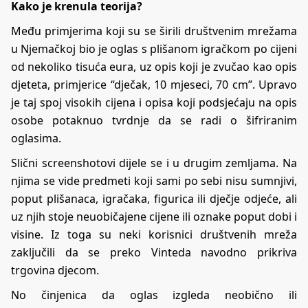
Kako je krenula teorija?
Među primjerima koji su se širili društvenim mrežama
u Njemačkoj bio je oglas s plišanom igračkom po cijeni
od nekoliko tisuća eura, uz opis koji je zvučao kao opis
djeteta, primjerice “dječak, 10 mjeseci, 70 cm”. Upravo
je taj spoj visokih cijena i opisa koji podsjećaju na opis
osobe potaknuo tvrdnje da se radi o šifriranim
oglasima.
Slični screenshotovi dijele se i u drugim zemljama. Na
njima se vide predmeti koji sami po sebi nisu sumnjivi,
poput plišanaca, igračaka, figurica ili dječje odjeće, ali
uz njih stoje neuobičajene cijene ili oznake poput dobi i
visine. Iz toga su neki korisnici društvenih mreža
zaključili da se preko Vinteda navodno prikriva
trgovina djecom.
No činjenica da oglas izgleda neobično ili