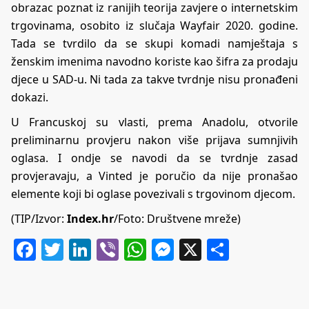
obrazac poznat iz ranijih teorija zavjere o internetskim
trgovinama, osobito iz slučaja Wayfair 2020. godine.
Tada se tvrdilo da se skupi komadi namještaja s
ženskim imenima navodno koriste kao šifra za prodaju
djece u SAD-u. Ni tada za takve tvrdnje nisu pronađeni
dokazi.
U Francuskoj su vlasti, prema
Anadolu
, otvorile
preliminarnu provjeru nakon više prijava sumnjivih
oglasa. I ondje se navodi da se tvrdnje zasad
provjeravaju, a Vinted je poručio da nije pronašao
elemente koji bi oglase povezivali s trgovinom djecom.
(TIP/Izvor:
Index.hr
/Foto: Društvene mreže)
Facebook
Twitter
LinkedIn
Viber
WhatsApp
Messenger
X
Share