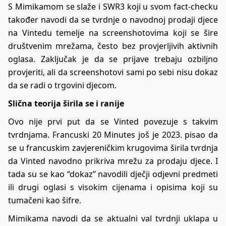
S Mimikamom se slaže i
SWR3
koji u svom fact-checku
također navodi da se tvrdnje o navodnoj prodaji djece
na Vintedu temelje na screenshotovima koji se šire
društvenim mrežama, često bez provjerljivih aktivnih
oglasa. Zaključak je da se prijave trebaju ozbiljno
provjeriti, ali da screenshotovi sami po sebi nisu dokaz
da se radi o trgovini djecom.
Slična teorija širila se i ranije
Ovo nije prvi put da se Vinted povezuje s takvim
tvrdnjama. Francuski
20 Minutes
još je 2023. pisao da
se u francuskim zavjereničkim krugovima širila tvrdnja
da Vinted navodno prikriva mrežu za prodaju djece. I
tada su se kao “dokaz” navodili dječji odjevni predmeti
ili drugi oglasi s visokim cijenama i opisima koji su
tumačeni kao šifre.
Mimikama navodi da se aktualni val tvrdnji uklapa u