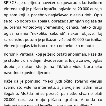
SPIEGEL
je u srijedu navečer razgovarao s korisnikom
Vinteda koji je plišanu igračku oglasio za 20.000 eura, s
opisom koji je posebno naglašavao njezinu dob. Opis
se toliko dobro uklapala u obrazac sumnjivih oglasa da
je, prema Vintedovoj vremenskoj oznaci, netko drugi
oglas snimio “nekoliko sekundi” nakon objave. Taj
screenshot potom je prikazan više od 40.000 korisnika.
Vinted je oglas izbrisao u roku od nekoliko minuta.
Korisnik Vinteda, koji je želio ostati anoniman, kaže da
je student u srednjim dvadesetima. Ideju za svoj oglas
dobio je nakon što je na TikToku vidio buru oko
navodne trgovine djecom.
Kaže da je pomislio: “Neki ljudi očito stvarno vjeruju
svemu što vide na internetu, a ja ovdje ne radim ništa
ilegalno. Možda mi se posreći pa netko stvarno plati
20.000 eura za moju plišanu igračku. A onda ću
jednostavno poslati igračku – naravno, ne dijete.”