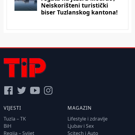
VIJESTI
MAGAZIN
Tuzla – TK
Lifestyle i zdravlje
BiH
Ljubav i Sex
Regija – Svijet
Scitech i Auto