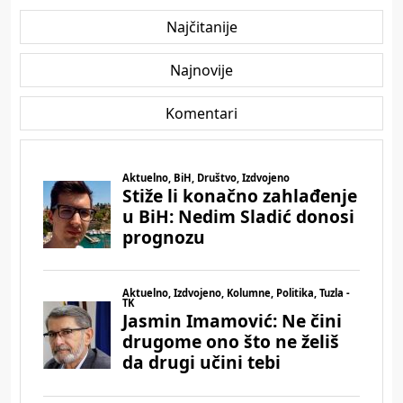
Najčitanije
Najnovije
Komentari