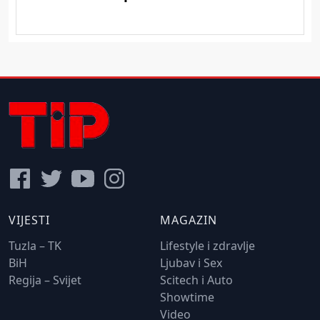
VIJESTI
MAGAZIN
Tuzla – TK
Lifestyle i zdravlje
BiH
Ljubav i Sex
Regija – Svijet
Scitech i Auto
Showtime
Video