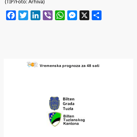
(TIP/Foto: Arhiva)
Facebook
Twitter
LinkedIn
Viber
WhatsApp
Messenger
X
Share