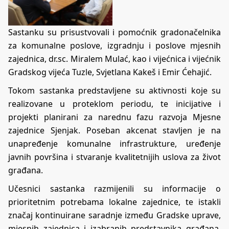
Sastanku su prisustvovali i pomoćnik gradonačelnika
za komunalne poslove, izgradnju i poslove mjesnih
zajednica, dr.sc. Miralem Mulać, kao i vijećnica i vijećnik
Gradskog vijeća Tuzle, Svjetlana Kakeš i Emir Ćehajić.
Tokom sastanka predstavljene su aktivnosti koje su
realizovane u proteklom periodu, te inicijative i
projekti planirani za narednu fazu razvoja Mjesne
zajednice Sjenjak. Poseban akcenat stavljen je na
unapređenje komunalne infrastrukture, uređenje
javnih površina i stvaranje kvalitetnijih uslova za život
građana.
Učesnici sastanka razmijenili su informacije o
prioritetnim potrebama lokalne zajednice, te istakli
značaj kontinuirane saradnje između Gradske uprave,
mjesnih zajednica i izabranih predstavnika građana.