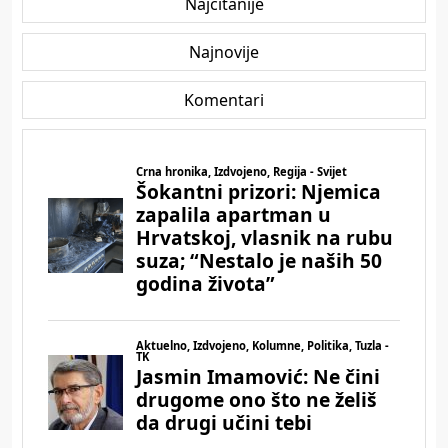
Najčitanije
Najnovije
Komentari