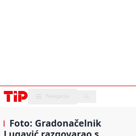
Mobile menu
Navigacija
Foto: Gradonačelnik
Lugavić razgovarao s