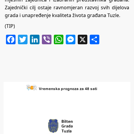
Zajednički cilj ostaje ravnomjeran razvoj svih dijelova
grada i unapređenje kvaliteta života građana Tuzle.
(TIP)
Facebook
Twitter
LinkedIn
Viber
WhatsApp
Messenger
X
Share