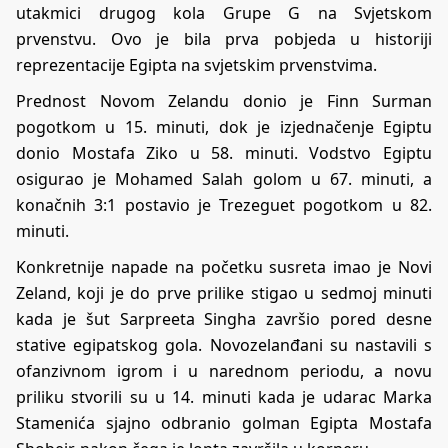
utakmici drugog kola Grupe G na Svjetskom
prvenstvu. Ovo je bila prva pobjeda u historiji
reprezentacije Egipta na svjetskim prvenstvima.
Prednost Novom Zelandu donio je Finn Surman
pogotkom u 15. minuti, dok je izjednačenje Egiptu
donio Mostafa Ziko u 58. minuti. Vodstvo Egiptu
osigurao je Mohamed Salah golom u 67. minuti, a
konačnih 3:1 postavio je Trezeguet pogotkom u 82.
minuti.
Konkretnije napade na početku susreta imao je Novi
Zeland, koji je do prve prilike stigao u sedmoj minuti
kada je šut Sarpreeta Singha završio pored desne
stative egipatskog gola. Novozelanđani su nastavili s
ofanzivnom igrom i u narednom periodu, a novu
priliku stvorili su u 14. minuti kada je udarac Marka
Stamenića sjajno odbranio golman Egipta Mostafa