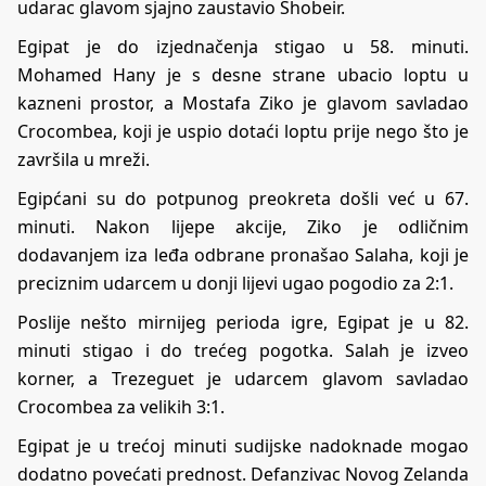
udarac glavom sjajno zaustavio Shobeir.
Egipat je do izjednačenja stigao u 58. minuti.
Mohamed Hany je s desne strane ubacio loptu u
kazneni prostor, a Mostafa Ziko je glavom savladao
Crocombea, koji je uspio dotaći loptu prije nego što je
završila u mreži.
Egipćani su do potpunog preokreta došli već u 67.
minuti. Nakon lijepe akcije, Ziko je odličnim
dodavanjem iza leđa odbrane pronašao Salaha, koji je
preciznim udarcem u donji lijevi ugao pogodio za 2:1.
Poslije nešto mirnijeg perioda igre, Egipat je u 82.
minuti stigao i do trećeg pogotka. Salah je izveo
korner, a Trezeguet je udarcem glavom savladao
Crocombea za velikih 3:1.
Egipat je u trećoj minuti sudijske nadoknade mogao
dodatno povećati prednost. Defanzivac Novog Zelanda