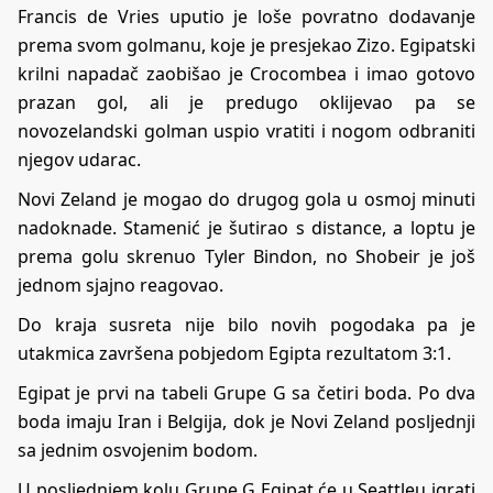
Francis de Vries uputio je loše povratno dodavanje
prema svom golmanu, koje je presjekao Zizo. Egipatski
krilni napadač zaobišao je Crocombea i imao gotovo
prazan gol, ali je predugo oklijevao pa se
novozelandski golman uspio vratiti i nogom odbraniti
njegov udarac.
Novi Zeland je mogao do drugog gola u osmoj minuti
nadoknade. Stamenić je šutirao s distance, a loptu je
prema golu skrenuo Tyler Bindon, no Shobeir je još
jednom sjajno reagovao.
Do kraja susreta nije bilo novih pogodaka pa je
utakmica završena pobjedom Egipta rezultatom 3:1.
Egipat je prvi na tabeli Grupe G sa četiri boda. Po dva
boda imaju Iran i Belgija, dok je Novi Zeland posljednji
sa jednim osvojenim bodom.
U posljednjem kolu Grupe G Egipat će u Seattleu igrati