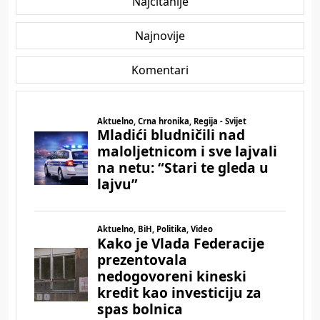
Najčitanije
Najnovije
Komentari