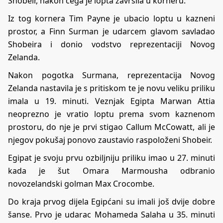
Shobeir, nakon čega je lopta završila u korneru.
Iz tog kornera Tim Payne je ubacio loptu u kazneni
prostor, a Finn Surman je udarcem glavom savladao
Shobeira i donio vodstvo reprezentaciji Novog
Zelanda.
Nakon pogotka Surmana, reprezentacija Novog
Zelanda nastavila je s pritiskom te je novu veliku priliku
imala u 19. minuti. Veznjak Egipta Marwan Attia
neoprezno je vratio loptu prema svom kaznenom
prostoru, do nje je prvi stigao Callum McCowatt, ali je
njegov pokušaj ponovo zaustavio raspoloženi Shobeir.
Egipat je svoju prvu ozbiljniju priliku imao u 27. minuti
kada je šut Omara Marmousha odbranio
novozelandski golman Max Crocombe.
Do kraja prvog dijela Egipćani su imali još dvije dobre
šanse. Prvo je udarac Mohameda Salaha u 35. minuti