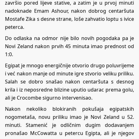
završio pored lijeve stative, a zatim je u prvoj minuti
nadoknade Emam Ashour, nakon dobrog centaršuta
Mostafe Zika s desne strane, loše zahvatio loptu s ivice
peterca.
Do odlaska na odmor nije bilo novih pogodaka pa je
Novi Zeland nakon prvih 45 minuta imao prednost od
1:0.
Egipat je mnogo energičnije otvorio drugo poluvrijeme
i već nakon manje od minute igre stvorio veliku priliku.
Salah se dobro snašao nakon centaršuta s desnog
krila i iz neposredne blizine uputio udarac prema golu,
ali je Crocombe sigurno intervenisao.
Nakon nekoliko blokiranih pokušaja egipatskih
nogometaša, novu priliku imao je Novi Zeland u 52.
minuti. Stamenić je odličnim dugim dodavanjem
pronašao McCowatta u petercu Egipta, ali je njegov