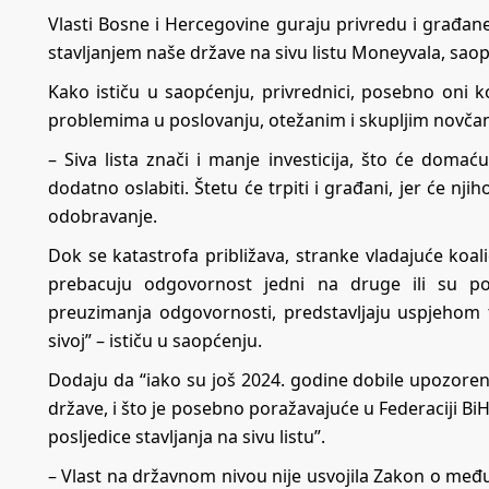
Vlasti Bosne i Hercegovine guraju privredu i građan
stavljanjem naše države na sivu listu Moneyvala, saop
Kako ističu u saopćenju, privrednici, posebno oni 
problemima u poslovanju, otežanim i skupljim novča
– Siva lista znači i manje investicija, što će domać
dodatno oslabiti. Štetu će trpiti i građani, jer će nji
odobravanje.
Dok se katastrofa približava, stranke vladajuće koal
prebacuju odgovornost jedni na druge ili su p
preuzimanja odgovornosti, predstavljaju uspjehom t
sivoj” – ističu u saopćenju.
Dodaju da “iako su još 2024. godine dobile upozorenje
države, i što je posebno poražavajuće u Federaciji BiH,
posljedice stavljanja na sivu listu”.
– Vlast na državnom nivou nije usvojila Zakon o međ