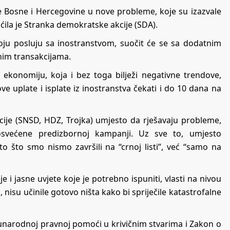
e Bosne i Hercegovine u nove probleme, koje su izazvale
ćila je Stranka demokratske akcije (SDA).
koju posluju sa inostranstvom, suočit će se sa dodatnim
nim transakcijama.
u ekonomiju, koja i bez toga bilježi negativne trendove,
hove uplate i isplate iz inostranstva čekati i do 10 dana na
icije (SNSD, HDZ, Trojka) umjesto da rješavaju probleme,
osvećene predizbornoj kampanji. Uz sve to, umjesto
o što smo nismo završili na “crnoj listi”, već “samo na
 i jasne uvjete koje je potrebno ispuniti, vlasti na nivou
 nisu učinile gotovo ništa kako bi spriječile katastrofalne
unarodnoj pravnoj pomoći u krivičnim stvarima i Zakon o