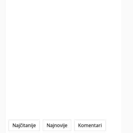
Najčitanije
Najnovije
Komentari