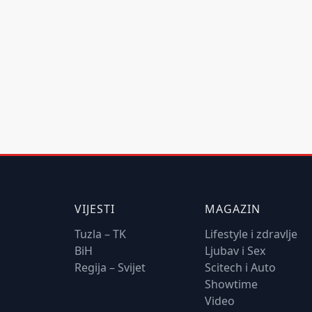
VIJESTI
MAGAZIN
Tuzla – TK
Lifestyle i zdravlje
BiH
Ljubav i Sex
Regija – Svijet
Scitech i Auto
Showtime
Video