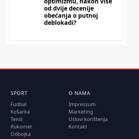
SPORT
O NAMA
Fudbal
Impressum
Košarka
Marketing
Tenis
Uslovi korištenja
Rukomet
Kontakt
Odbojka