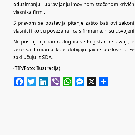
oduzimanju i upravljanju imovinom stečenom krivičnim
vlasnika firmi.
S pravom se postavlja pitanje zašto baš ovi zakoni 
vlasnici i ko su povezana lica s firmama, nisu usvojeni
Ne postoji nijedan razlog da se Registar ne usvoji, os
veze sa firmama koje dobijaju javne poslove u Fe
zaključuju iz SDA.
(TIP/Foto: Ilustracija)
Facebook
Twitter
LinkedIn
Viber
WhatsApp
Messenger
X
Share