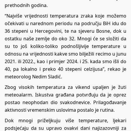
prethodnih godina.
“Najviše vrijednosti temperatura zraka koje možemo
očekivati u narednom periodu na području BiH idu do
36 stepeni u Hercegovini, te na sjeveru Bosne, dok u
ostatku naše zemlje do oko 32. Mnogi će se složiti da
su to još koliko-toliko podnošljivije temperature u
odnosu na vrijednosti kakve smo bilježili recimo u junu
2021. ili 2022., kao i primjer 2024. i 25. kada smo išli do
40, pa lokalno i preko 40 stepeni celzijusa”, rekao je
meteorolog Nedim Sladić.
Zbog visokih temperatura za vikend upaljen je žuti
meteoalarm. Iskustva građana potvrđuju da je oprez
postao neophodan dio svakodnevice. Prilagođavanje
aktivnosti vremenskim uslovima postalo je rutina.
Dok mnogi priželjkuju više temperature, ljekari
podsjećaju da su upravo ovakvi dani najizazovniji za