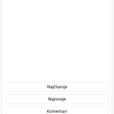
Najčitanije
Najnovije
Komentari