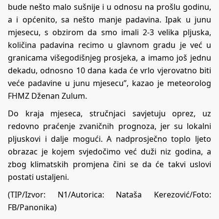
bude nešto malo sušnije i u odnosu na prošlu godinu,
a i općenito, sa nešto manje padavina. Ipak u junu
mjesecu, s obzirom da smo imali 2-3 velika pljuska,
količina padavina recimo u glavnom gradu je već u
granicama višegodišnjeg prosjeka, a imamo još jednu
dekadu, odnosno 10 dana kada će vrlo vjerovatno biti
veće padavine u junu mjesecu”, kazao je meteorolog
FHMZ Dženan Zulum.
Do kraja mjeseca, stručnjaci savjetuju oprez, uz
redovno praćenje zvaničnih prognoza, jer su lokalni
pljuskovi i dalje mogući. A nadprosječno toplo ljeto
obrazac je kojem svjedočimo već duži niz godina, a
zbog klimatskih promjena čini se da će takvi uslovi
postati ustaljeni.
(TIP/Izvor: N1/Autorica:
Nataša Kerezović
/Foto:
FB/Panonika)