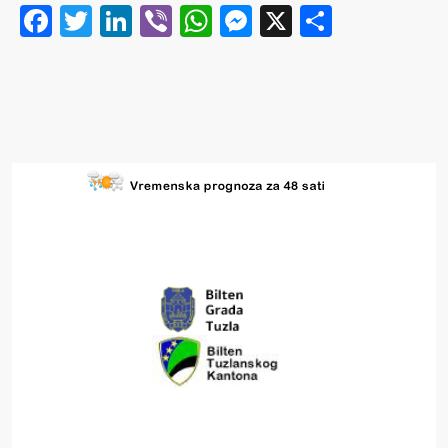
Facebook
Twitter
LinkedIn
Viber
WhatsApp
Messenger
X
Share