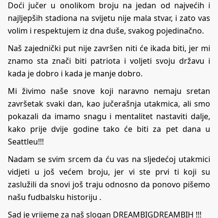
Doći jučer u onolikom broju na jedan od najvećih i
najljepših stadiona na svijetu nije mala stvar, i zato vas
volim i respektujem iz dna duše, svakog pojedinačno.
Naš zajednički put nije završen niti će ikada biti, jer mi
znamo sta znači biti patriota i voljeti svoju državu i
kada je dobro i kada je manje dobro.
Mi živimo naše snove koji naravno nemaju sretan
završetak svaki dan, kao jučerašnja utakmica, ali smo
pokazali da imamo snagu i mentalitet nastaviti dalje,
kako prije dvije godine tako će biti za pet dana u
Seattleu!!!
Nadam se svim srcem da ću vas na sljedećoj utakmici
vidjeti u još većem broju, jer vi ste prvi ti koji su
zaslužili da snovi još traju odnosno da ponovo pišemo
našu fudbalsku historiju .
Sad je vrijeme za naš slogan DREAMBIGDREAMBIH !!!