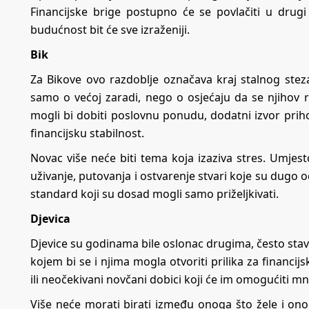
Financijske brige postupno će se povlačiti u drug
budućnost bit će sve izraženiji.
Bik
Za Bikove ovo razdoblje označava kraj stalnog stez
samo o većoj zaradi, nego o osjećaju da se njihov 
mogli bi dobiti poslovnu ponudu, dodatni izvor prihod
financijsku stabilnost.
Novac više neće biti tema koja izaziva stres. Umjest
uživanje, putovanja i ostvarenje stvari koje su dugo od
standard koji su dosad mogli samo priželjkivati.
Djevica
Djevice su godinama bile oslonac drugima, često stavl
kojem bi se i njima mogla otvoriti prilika za financ
ili neočekivani novčani dobici koji će im omogućiti 
Više neće morati birati između onoga što žele i ono