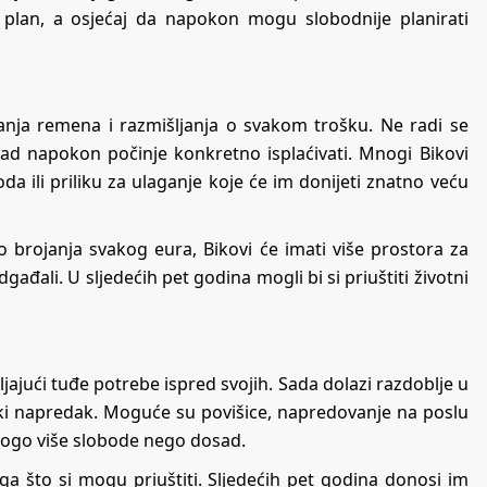
i plan, a osjećaj da napokon mogu slobodnije planirati
anja remena i razmišljanja o svakom trošku. Ne radi se
rad napokon počinje konkretno isplaćivati. Mnogi Bikovi
a ili priliku za ulaganje koje će im donijeti znatno veću
o brojanja svakog eura, Bikovi će imati više prostora za
gađali. U sljedećih pet godina mogli bi si priuštiti životni
jajući tuđe potrebe ispred svojih. Sada dolazi razdoblje u
ijski napredak. Moguće su povišice, napredovanje na poslu
mnogo više slobode nego dosad.
ga što si mogu priuštiti. Sljedećih pet godina donosi im