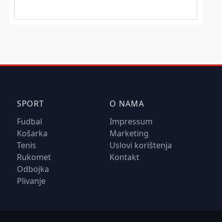
SPORT
O NAMA
Fudbal
Impressum
Košarka
Marketing
Tenis
Uslovi korištenja
Rukomet
Kontakt
Odbojka
Plivanje