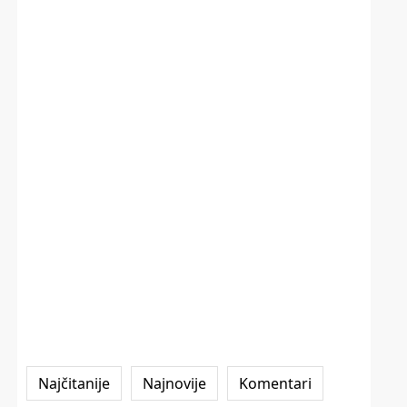
Najčitanije
Najnovije
Komentari