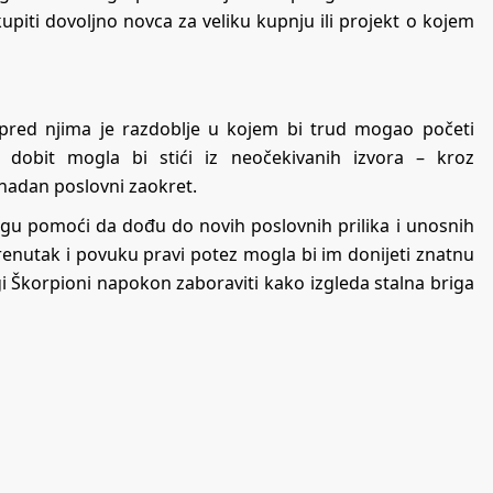
piti dovoljno novca za veliku kupnju ili projekt o kojem
o pred njima je razdoblje u kojem bi trud mogao početi
a dobit mogla bi stići iz neočekivanih izvora – kroz
enadan poslovni zaokret.
gu pomoći da dođu do novih poslovnih prilika i unosnih
enutak i povuku pravi potez mogla bi im donijeti znatnu
i Škorpioni napokon zaboraviti kako izgleda stalna briga