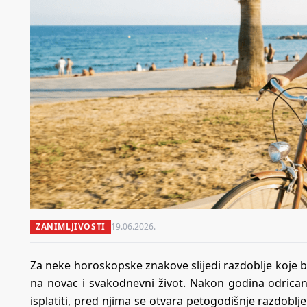
ZANIMLJIVOSTI
19.06.2026.
Za neke horoskopske znakove slijedi razdoblje koje b
na novac i svakodnevni život. Nakon godina odricanja
isplatiti, pred njima se otvara petogodišnje razdoblj