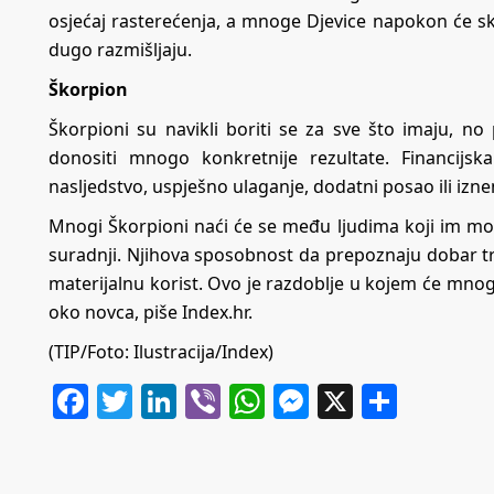
osjećaj rasterećenja, a mnoge Djevice napokon će sku
dugo razmišljaju.
Škorpion
Škorpioni su navikli boriti se za sve što imaju, n
donositi mnogo konkretnije rezultate. Financijsk
nasljedstvo, uspješno ulaganje, dodatni posao ili izn
Mnogi Škorpioni naći će se među ljudima koji im mo
suradnji. Njihova sposobnost da prepoznaju dobar tr
materijalnu korist. Ovo je razdoblje u kojem će mnog
oko novca, piše Index.hr.
(TIP/Foto: Ilustracija/Index)
Facebook
Twitter
LinkedIn
Viber
WhatsApp
Messenger
X
Share