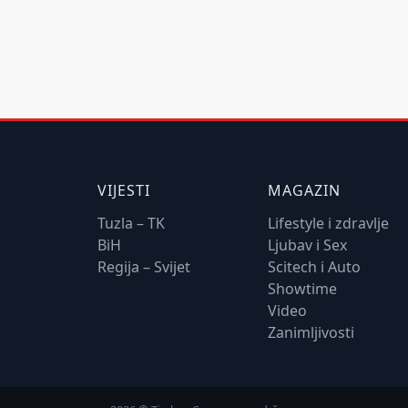
VIJESTI
MAGAZIN
Tuzla – TK
Lifestyle i zdravlje
BiH
Ljubav i Sex
Regija – Svijet
Scitech i Auto
Showtime
Video
Zanimljivosti