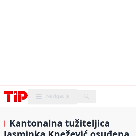
Mobile menu
Navigacija
Kantonalna tužiteljica
Jasminka Knežević osuđena