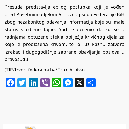
Presuda predstavlja epilog postupka koji je vođen
pred Posebnim odjelom Vrhovnog suda Federacije BiH
zbog nezakonitog odavanja informacija koje su imale
status službene tajne. Sud je ocijenio da su se u
radnjama optužene stekla obilježja krivičnog djela za
koje je proglašena krivom, te joj uz kaznu zatvora
izrekao i dugogodišnje zabrane obavljanja poslova u
pravosuđu.
(TIP/Izvor: federalna.ba/Foto: Arhiva)
Facebook
Twitter
LinkedIn
Viber
WhatsApp
Messenger
X
Share