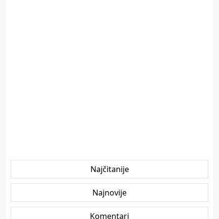
Najčitanije
Najnovije
Komentari