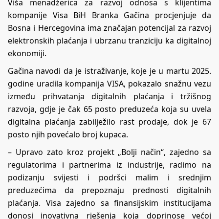
Viša menadžerica za razvoj odnosa s klijentima
kompanije Visa BiH Branka Gačina procjenjuje da
Bosna i Hercegovina ima značajan potencijal za razvoj
elektronskih plaćanja i ubrzanu tranziciju ka digitalnoj
ekonomiji.
Gačina navodi da je istraživanje, koje je u martu 2025.
godine uradila kompanija VISA, pokazalo snažnu vezu
između prihvatanja digitalnih plaćanja i tržišnog
razvoja, gdje je čak 65 posto preduzeća koja su uvela
digitalna plaćanja zabilježilo rast prodaje, dok je 67
posto njih povećalo broj kupaca.
– Upravo zato kroz projekt „Bolji način“, zajedno sa
regulatorima i partnerima iz industrije, radimo na
podizanju svijesti i podršci malim i srednjim
preduzećima da prepoznaju prednosti digitalnih
plaćanja. Visa zajedno sa finansijskim institucijama
donosi inovativna rješenja koja doprinose većoj