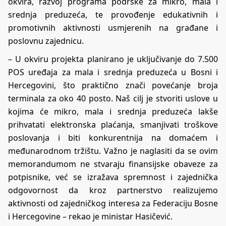
okvira, razvoj programa podrške za mikro, mala i
srednja preduzeća, te provođenje edukativnih i
promotivnih aktivnosti usmjerenih na građane i
poslovnu zajednicu.
– U okviru projekta planirano je uključivanje do 7.500
POS uređaja za mala i srednja preduzeća u Bosni i
Hercegovini, što praktično znači povećanje broja
terminala za oko 40 posto. Naš cilj je stvoriti uslove u
kojima će mikro, mala i srednja preduzeća lakše
prihvatati elektronska plaćanja, smanjivati troškove
poslovanja i biti konkurentnija na domaćem i
međunarodnom tržištu. Važno je naglasiti da se ovim
memorandumom ne stvaraju finansijske obaveze za
potpisnike, već se izražava spremnost i zajednička
odgovornost da kroz partnerstvo realizujemo
aktivnosti od zajedničkog interesa za Federaciju Bosne
i Hercegovine – rekao je ministar Hasičević.