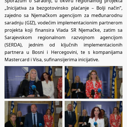
Sporazum o saradnji, u okviru regionalnog projekta
„Inicijativa za bezgotovinsko plaćanje – Bolji način”,
zajedno sa Njemačkom agencijom za međunarodnu
saradnju (GIZ), vodećim implementacionim partnerom
projekta koji finansira Vlada SR Njemačke, zatim sa
Sarajevskom regionalnom razvojnom agencijom
(SERDA), jednim od ključnih implementacionih
partnera u Bosni i Hercegovini, te s kompanijama
Mastercard i Visa, sufinansijerima inicijative.