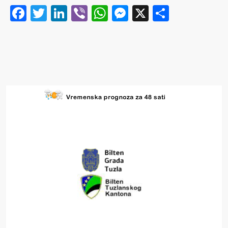
Facebook
Twitter
LinkedIn
Viber
WhatsApp
Messenger
X
Share