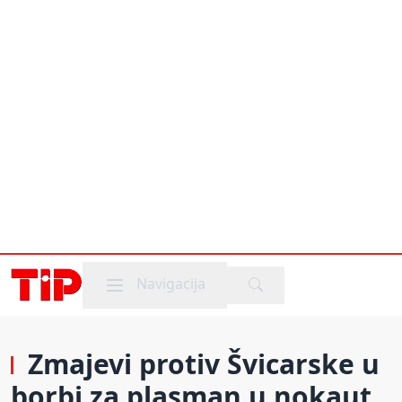
Mobile menu
Navigacija
Zmajevi protiv Švicarske u
borbi za plasman u nokaut