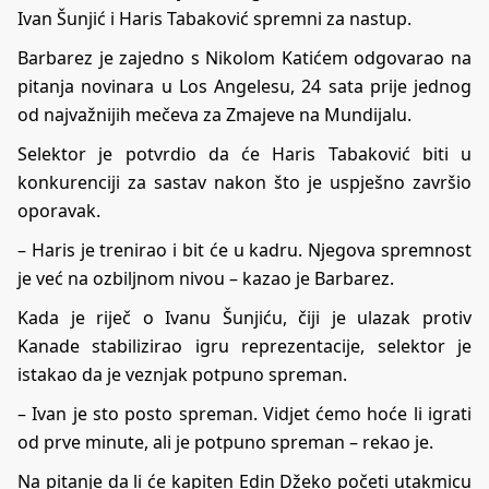
Ivan Šunjić i Haris Tabaković spremni za nastup.
Barbarez je zajedno s Nikolom Katićem odgovarao na
pitanja novinara u Los Angelesu, 24 sata prije jednog
od najvažnijih mečeva za Zmajeve na Mundijalu.
Selektor je potvrdio da će Haris Tabaković biti u
konkurenciji za sastav nakon što je uspješno završio
oporavak.
– Haris je trenirao i bit će u kadru. Njegova spremnost
je već na ozbiljnom nivou – kazao je Barbarez.
Kada je riječ o Ivanu Šunjiću, čiji je ulazak protiv
Kanade stabilizirao igru reprezentacije, selektor je
istakao da je veznjak potpuno spreman.
– Ivan je sto posto spreman. Vidjet ćemo hoće li igrati
od prve minute, ali je potpuno spreman – rekao je.
Na pitanje da li će kapiten Edin Džeko početi utakmicu