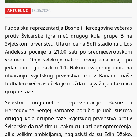
AKTUELNO
18.06.2026.
Fudbalska reprezentacija Bosne i Hercegovine večeras
protiv Švicarske igra meč drugog kola grupe B na
Svjetskom prvenstvu. Utakmica na SoFi stadionu u Los
Anđelesu počinje u 21:00 sati po srednjeevropskom
vremenu. Obje selekcije nakon prvog kola imaju po
jedan bod i gol razliku 1:1. Nakon osvojenog boda na
otvaranju Svjetskog prvenstva protiv Kanade, naše
fudbalere večeras očekuje možda i najvažnija utakmica
grupne faze.
Selektor nogometne reprezentacije Bosne i
Hercegovine Sergej Barbarez poručio je uoči susreta
drugog kola grupne faze Svjetskog prvenstva protiv
Švicarske da naš tim u utakmicu ulazi bez opterećenja,
ali s velikim ambicijama, naglasivši da su Edin Džeko,