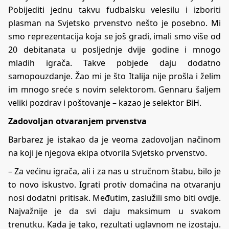
Pobijediti jednu takvu fudbalsku velesilu i izboriti
plasman na Svjetsko prvenstvo nešto je posebno. Mi
smo reprezentacija koja se još gradi, imali smo više od
20 debitanata u posljednje dvije godine i mnogo
mladih igrača. Takve pobjede daju dodatno
samopouzdanje. Žao mi je što Italija nije prošla i želim
im mnogo sreće s novim selektorom. Gennaru šaljem
veliki pozdrav i poštovanje – kazao je selektor BiH.
Zadovoljan otvaranjem prvenstva
Barbarez je istakao da je veoma zadovoljan načinom
na koji je njegova ekipa otvorila Svjetsko prvenstvo.
– Za većinu igrača, ali i za nas u stručnom štabu, bilo je
to novo iskustvo. Igrati protiv domaćina na otvaranju
nosi dodatni pritisak. Međutim, zaslužili smo biti ovdje.
Najvažnije je da svi daju maksimum u svakom
trenutku. Kada je tako, rezultati uglavnom ne izostaju.