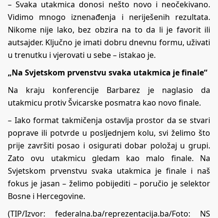
– Svaka utakmica donosi nešto novo i neočekivano.
Vidimo mnogo iznenađenja i neriješenih rezultata.
Nikome nije lako, bez obzira na to da li je favorit ili
autsajder. Ključno je imati dobru dnevnu formu, uživati
u trenutku i vjerovati u sebe – istakao je.
„Na Svjetskom prvenstvu svaka utakmica je finale“
Na kraju konferencije Barbarez je naglasio da
utakmicu protiv Švicarske posmatra kao novo finale.
– Iako format takmičenja ostavlja prostor da se stvari
poprave ili potvrde u posljednjem kolu, svi želimo što
prije završiti posao i osigurati dobar položaj u grupi.
Zato ovu utakmicu gledam kao malo finale. Na
Svjetskom prvenstvu svaka utakmica je finale i naš
fokus je jasan – želimo pobijediti – poručio je selektor
Bosne i Hercegovine.
(TIP/Izvor: federalna.ba/reprezentacija.ba/Foto: NS