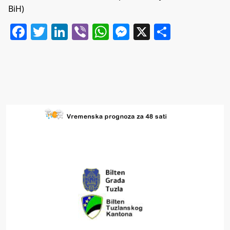
BiH)
Facebook
Twitter
LinkedIn
Viber
WhatsApp
Messenger
X
Share