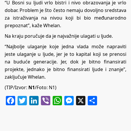
“U Bosni su ljudi vrlo bistri i nivo obrazovanja je vrlo
dobar. Problem je što često nemaju dovoljno sredstava
za istraživanja na nivou koji bi bio međunarodno
prepoznat”, kaže Whelan.
Na kraju poručuje da je najvažnije ulagati u ljude.
“Najbolje ulaganje koje jedna vlada može napraviti
jeste ulaganje u ljude, jer je to kapital koji se prenosi
na buduće generacije. Jer, dok je bitno finansirati
projekte, jednako je bitno finansirati ljude i znanje”,
zaključuje Whelan.
(TIP/Izvor:
N1
/Foto: N1)
Facebook
Twitter
LinkedIn
Viber
WhatsApp
Messenger
X
Share