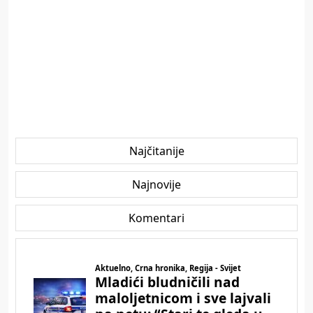
Najčitanije
Najnovije
Komentari