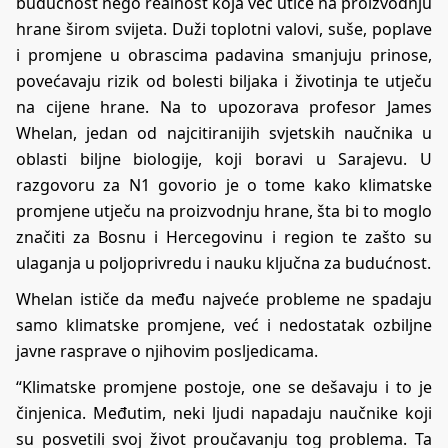
budućnost nego realnost koja već utiče na proizvodnju
hrane širom svijeta. Duži toplotni valovi, suše, poplave
i promjene u obrascima padavina smanjuju prinose,
povećavaju rizik od bolesti biljaka i životinja te utječu
na cijene hrane. Na to upozorava profesor James
Whelan, jedan od najcitiranijih svjetskih naučnika u
oblasti biljne biologije, koji boravi u Sarajevu. U
razgovoru za N1 govorio je o tome kako klimatske
promjene utječu na proizvodnju hrane, šta bi to moglo
značiti za Bosnu i Hercegovinu i region te zašto su
ulaganja u poljoprivredu i nauku ključna za budućnost.
Whelan ističe da među najveće probleme ne spadaju
samo klimatske promjene, već i nedostatak ozbiljne
javne rasprave o njihovim posljedicama.
“Klimatske promjene postoje, one se dešavaju i to je
činjenica. Međutim, neki ljudi napadaju naučnike koji
su posvetili svoj život proučavanju tog problema. Ta