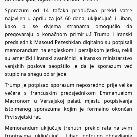
Sporazum od 14 tačaka produžava prekid vatre
najavljen u aprilu za još 60 dana, uključujući i Liban,
kako bi se dvjema stranama omogućilo da
pregovaraju o konačnom primirju.I Trump i iranski
predsjednik Masoud Pezeshkian digitalno su potpisali
memorandum na engleskom i perzijskom jeziku, rekli
su američki i iranski zvaničnici, a iransko ministarstvo
vanjskih poslova saopštilo je da je sporazum već
stupio na snagu od srijede.
Trump je potpisao sporazum neposredno prije velike
večere s francuskim predsjednikom Emmanuelom
Macronom u Versajskoj palati, mjestu potpisivanja
istoimenog sporazuma kojim je formalno okončan
Prvi svjetski rat.
Memorandum uključuje trenutni prekid rata na svim
frontovima, uključujući i Liban, potpuno obnavljanje