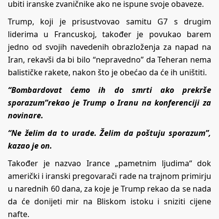
ubiti iranske zvaničnike ako ne ispune svoje obaveze.
Trump, koji je prisustvovao samitu G7 s drugim
liderima u Francuskoj, također je povukao barem
jedno od svojih navedenih obrazloženja za napad na
Iran, rekavši da bi bilo “nepravedno” da Teheran nema
balističke rakete, nakon što je obećao da će ih uništiti.
“Bombardovat ćemo ih do smrti ako prekrše
sporazum”rekao je Trump o Iranu na konferenciji za
novinare.
“Ne želim da to urade. Želim da poštuju sporazum”,
kazao je on.
Također je nazvao Irance „pametnim ljudima“ dok
američki i iranski pregovarači rade na trajnom primirju
u narednih 60 dana, za koje je Trump rekao da se nada
da će donijeti mir na Bliskom istoku i sniziti cijene
nafte.