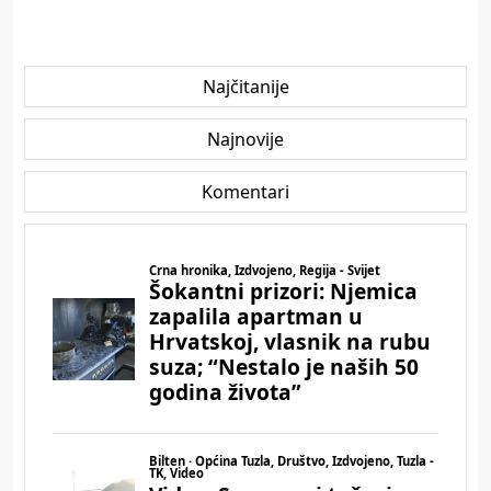
Najčitanije
Najnovije
Komentari