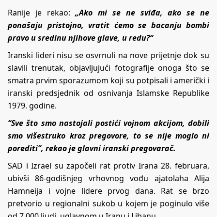
Ranije je rekao:
„Ako mi se ne sviđa, ako se ne
ponašaju pristojno, vratit ćemo se bacanju bombi
pravo u sredinu njihove glave, u redu?“
Iranski lideri nisu se osvrnuli na nove prijetnje dok su
slavili trenutak, objavljujući fotografije onoga što se
smatra prvim sporazumom koji su potpisali i američki i
iranski predsjednik od osnivanja Islamske Republike
1979. godine.
“Sve što smo nastojali postići vojnom akcijom, dobili
smo višestruko kroz pregovore, to se nije moglo ni
porediti”, rekao je glavni iranski pregovarač.
SAD i Izrael su započeli rat protiv Irana 28. februara,
ubivši 86-godišnjeg vrhovnog vođu ajatolaha Alija
Hamneija i vojne lidere prvog dana. Rat se brzo
pretvorio u regionalni sukob u kojem je poginulo više
od 7.000 ljudi, uglavnom u Iranu i Libanu.