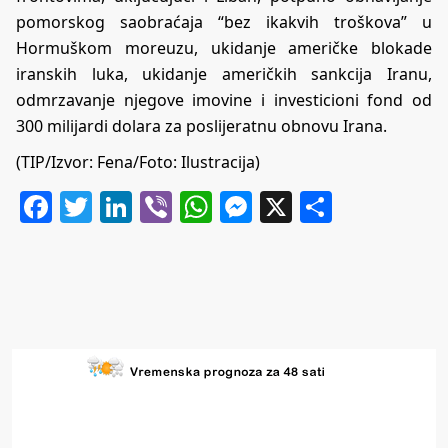
pomorskog saobraćaja “bez ikakvih troškova” u
Hormuškom moreuzu, ukidanje američke blokade
iranskih luka, ukidanje američkih sankcija Iranu,
odmrzavanje njegove imovine i investicioni fond od
300 milijardi dolara za poslijeratnu obnovu Irana.
(TIP/Izvor: Fena/Foto: Ilustracija)
Facebook
Twitter
LinkedIn
Viber
WhatsApp
Messenger
X
Share