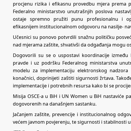
procjenu rizika i efikasnu provedbu mjera prema poč
Federalno ministarstvo unutrašnjih poslova nastavl
ostaje spremno pružiti punu profesionalnu i op
efikasnijem institucionalnom odgovoru na nasilje- nav
Učesnici su ponovo potvrdili snažnu političku posve
nad mjerama zaštite, shvativši da odgađanja mogu osta
Dogovorili su se o uspostavi koordinacije između
pravde i uz podršku Federalnog ministarstva unut
modelu za implementaciju elektronskog nadzora k
konačnici, doprinijeti zaštiti sigurnosti žrtava. Tak
implementacije i potrebnih resursa kako bi se procijen
Misija OSCE-a u BiH i UN Women u BiH nastaviće pažl
dogovorenih na današnjem sastanku.
Jačanjem zaštite, prevencije i institucionalnog odgov
većem javnom povjerenju, te sigurnosti i stabilnosti