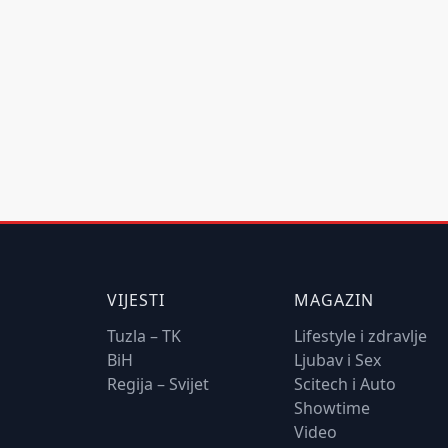
VIJESTI
MAGAZIN
Tuzla – TK
Lifestyle i zdravlje
BiH
Ljubav i Sex
Regija – Svijet
Scitech i Auto
Showtime
Video