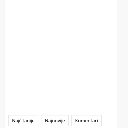
Najčitanije
Najnovije
Komentari