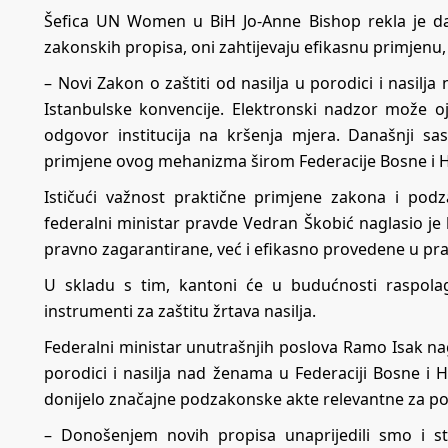
Šefica UN Women u BiH Jo-Anne Bishop rekla je da s
zakonskih propisa, oni zahtijevaju efikasnu primjenu,
– Novi Zakon o zaštiti od nasilja u porodici i nasi
Istanbulske konvencije. Elektronski nadzor može oj
odgovor institucija na kršenja mjera. Današnji sa
primjene ovog mehanizma širom Federacije Bosne i He
Ističući važnost praktične primjene zakona i pod
federalni ministar pravde Vedran Škobić naglasio je
pravno zagarantirane, već i efikasno provedene u pra
U skladu s tim, kantoni će u budućnosti raspolag
instrumenti za zaštitu žrtava nasilja.
Federalni ministar unutrašnjih poslova Ramo Isak nagl
porodici i nasilja nad ženama u Federaciji Bosne i 
donijelo značajne podzakonske akte relevantne za post
– Donošenjem novih propisa unaprijedili smo i sta