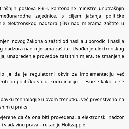
trašnjih poslova FBiH, kantonalne ministre unutrašnjih
međunarodne zajednice, s ciljem jačanja političke
enje elektronskog nadzora (EN) nad mjerama zaštite u
jeni novog Zakona o zaštiti od nasilja u porodici i nasilja
og nadzora nad mjerama zaštite. Uvođenje elektronskog
ilja, unapređenje provedbe zaštitnih mjera, te smanjenje
sio je da je regulatorni okvir za implementaciju već
ti na političku volju, koordinaciju i resurse kako bi se
bavku tehnologije u ovom trenutku, već prvenstveno na
snim u praksi.
uvjerene da će ona biti provedena, a elektronski nadzor
je i vladavinu prava – rekao je Holtzapple.