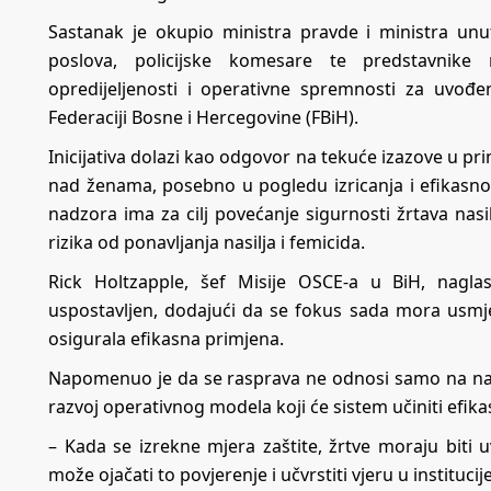
Sastanak je okupio ministra pravde i ministra unu
poslova, policijske komesare te predstavnike 
opredijeljenosti i operativne spremnosti za uvođ
Federaciji Bosne i Hercegovine (FBiH).
Inicijativa dolazi kao odgovor na tekuće izazove u prim
nad ženama, posebno u pogledu izricanja i efikasn
nadzora ima za cilj povećanje sigurnosti žrtava nas
rizika od ponavljanja nasilja i femicida.
Rick Holtzapple, šef Misije OSCE-a u BiH, nagla
uspostavljen, dodajući da se fokus sada mora usmjeri
osigurala efikasna primjena.
Napomenuo je da se rasprava ne odnosi samo na na
razvoj operativnog modela koji će sistem učiniti efika
– Kada se izrekne mjera zaštite, žrtve moraju biti 
može ojačati to povjerenje i učvrstiti vjeru u instituci