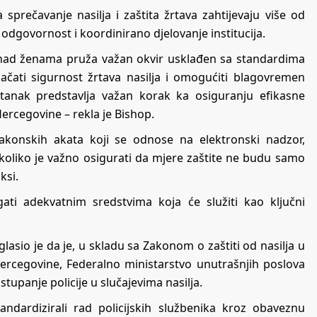
prečavanje nasilja i zaštita žrtava zahtijevaju više od
 odgovornost i koordinirano djelovanje institucija.
lja nad ženama pruža važan okvir usklađen sa standardima
ačati sigurnost žrtava nasilja i omogućiti blagovremen
stanak predstavlja važan korak ka osiguranju efikasne
rcegovine – rekla je Bishop.
zakonskih akata koji se odnose na elektronski nadzor,
 koliko je važno osigurati da mjere zaštite ne budu samo
ksi.
ati adekvatnim sredstvima koja će služiti kao ključni
asio je da je, u skladu sa Zakonom o zaštiti od nasilja u
Hercegovine, Federalno ministarstvo unutrašnjih poslova
upanje policije u slučajevima nasilja.
ndardizirali rad policijskih službenika kroz obaveznu