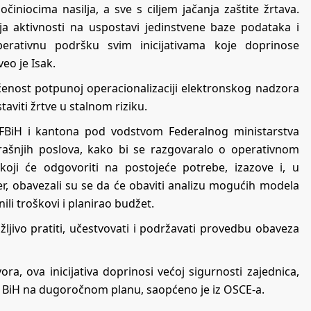
iniocima nasilja, a sve s ciljem jačanja zaštite žrtava.
ja aktivnosti na uspostavi jedinstvene baze podataka i
erativnu podršku svim inicijativama koje doprinose
eo je Isak.
ćenost potpunoj operacionalizaciji elektronskog nadzora
viti žrtve u stalnom riziku.
 FBiH i kantona pod vodstvom Federalnog ministarstva
rašnjih poslova, kako bi se razgovaralo o operativnom
oji će odgovoriti na postojeće potrebe, izazove i, u
ođer, obavezali su se da će obaviti analizu mogućih modela
ili troškovi i planirao budžet.
jivo pratiti, učestvovati i podržavati provedbu obaveza
ora, ova inicijativa doprinosi većoj sigurnosti zajednica,
 u BiH na dugoročnom planu, saopćeno je iz OSCE-a.