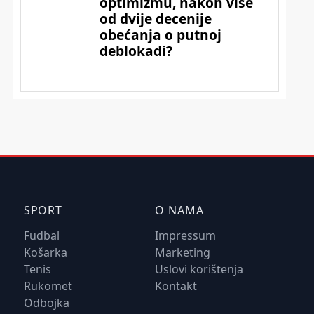
SPORT
O NAMA
Fudbal
Impressum
Košarka
Marketing
Tenis
Uslovi korištenja
Rukomet
Kontakt
Odbojka