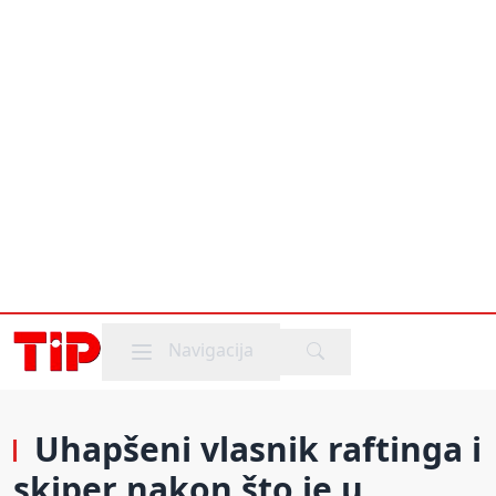
Mobile menu
Navigacija
Uhapšeni vlasnik raftinga i
skiper nakon što je u