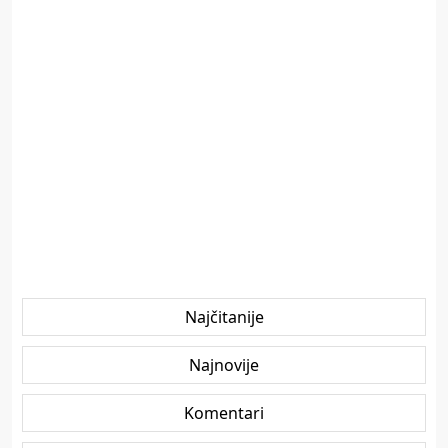
Najčitanije
Najnovije
Komentari