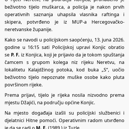
beživotno tijelo muškarca, a policija je nakon prvih
operativnih saznanja uhapsila vlasnika raftinga i
skipera, potvrđeno je iz MUP-a Hercegovačko-
neretvanske županije.
Kako se navodi u policijskom saopćenju, 13. juna 2026.
godine u 16:15 sati Policijskoj upravi Konjic obratio
se
P. F.
iz Konjica, koji je prijavio da je tokom spuštanja
čamcem s grupom kolega niz rijeku Neretvu, na
lokalitetu Kalajdžinog potoka, kod buka „S“, uočio
beživotno tijelo nepoznate muške osobe kako pluta
površinom rijeke.
Prema prijavi, tijelo je rijeka nosila nizvodno prema
mjestu Džajići, na području općine Konjic.
Na mjesto događaja izašli su policijski službenici i
djelatnici Hitne pomoći. Operativnim radom utvrđeno
je da se radi o
M. E.
(1989.) iz Tuzle.