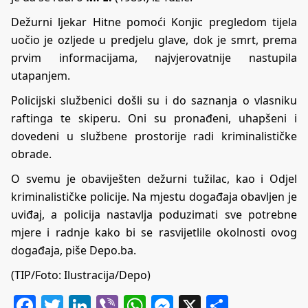
Dežurni ljekar Hitne pomoći Konjic pregledom tijela
uočio je ozljede u predjelu glave, dok je smrt, prema
prvim informacijama, najvjerovatnije nastupila
utapanjem.
Policijski službenici došli su i do saznanja o vlasniku
raftinga te skiperu. Oni su pronađeni, uhapšeni i
dovedeni u službene prostorije radi kriminalističke
obrade.
O svemu je obaviješten dežurni tužilac, kao i Odjel
kriminalističke policije. Na mjestu događaja obavljen je
uviđaj, a policija nastavlja poduzimati sve potrebne
mjere i radnje kako bi se rasvijetlile okolnosti ovog
događaja, piše Depo.ba.
(TIP/Foto: Ilustracija/Depo)
Facebook
Twitter
LinkedIn
Viber
WhatsApp
Messenger
X
Share