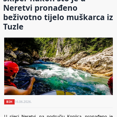
Neretvi pronađeno
beživotno tijelo muškarca iz
Tuzle
BIH
16.06.2026.
U rijeci Neretvi, na području Konjica, pronađeno je