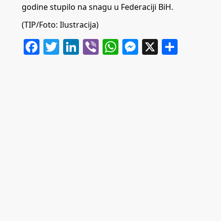
godine stupilo na snagu u Federaciji BiH.
(TIP/Foto: Ilustracija)
Facebook
Twitter
LinkedIn
Viber
WhatsApp
Messenger
X
Share