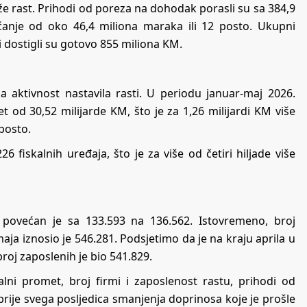
že rast. Prihodi od poreza na dohodak porasli su sa 384,9
ćanje od oko 46,4 miliona maraka ili 12 posto. Ukupni
i dostigli su gotovo 855 miliona KM.
aktivnost nastavila rasti. U periodu januar-maj 2026.
 od 30,52 milijarde KM, što je za 1,26 milijardi KM više
posto.
6 fiskalnih uređaja, što je za više od četiri hiljade više
H povećan je sa 133.593 na 136.562. Istovremeno, broj
aja iznosio je 546.281. Podsjetimo da je
na kraju aprila u
broj zaposlenih je bio 541.829.
lni promet, broj firmi i zaposlenost rastu, prihodi od
prije svega posljedica smanjenja doprinosa koje je prošle