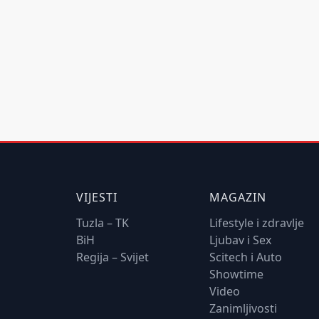
VIJESTI
MAGAZIN
Tuzla – TK
Lifestyle i zdravlje
BiH
Ljubav i Sex
Regija – Svijet
Scitech i Auto
Showtime
Video
Zanimljivosti