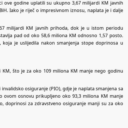
ci ove godine uplatili su ukupno 3,67 milijardi KM javnih
H. Iako je riječ o impresivnom iznosu, naplata je i dalje
67 milijardi KM javnih prihoda, dok je u istom periodu
stavlja pad od oko 58,6 miliona KM odnosno 1,57 posto.
, koja je uslijedila nakon smanjenja stope doprinosa u
rdi KM, što je za oko 109 miliona KM manje nego godinu
i invalidsko osiguranje (PIO), gdje je naplata smanjena sa
e po ovom osnovu prikupljeno oko 93,3 miliona KM manje
o, doprinosi za zdravstveno osiguranje manji su za oko