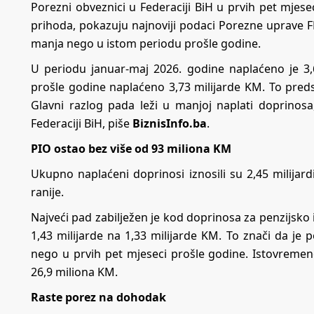
Porezni obveznici u Federaciji BiH u prvih pet mjese
prihoda, pokazuju najnoviji podaci Porezne uprave FBi
manja nego u istom periodu prošle godine.
U periodu januar-maj 2026. godine naplaćeno je 3,
prošle godine naplaćeno 3,73 milijarde KM. To pred
Glavni razlog pada leži u manjoj naplati doprinosa
Federaciji BiH, piše
BiznisInfo.ba
.
PIO ostao bez više od 93 miliona KM
Ukupno naplaćeni doprinosi iznosili su 2,45 milija
ranije.
Najveći pad zabilježen je kod doprinosa za penzijsko 
1,43 milijarde na 1,33 milijarde KM. To znači da j
nego u prvih pet mjeseci prošle godine. Istovremen
26,9 miliona KM.
Raste porez na dohodak