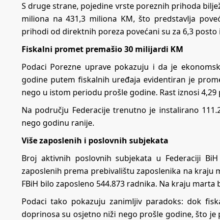
S druge strane, pojedine vrste poreznih prihoda bilje
miliona na 431,3 miliona KM, što predstavlja pove
prihodi od direktnih poreza povećani su za 6,3 posto 
Fiskalni promet premašio 30 milijardi KM
Podaci Porezne uprave pokazuju i da je ekonomska 
godine putem fiskalnih uređaja evidentiran je promet
nego u istom periodu prošle godine. Rast iznosi 4,29 
Na području Federacije trenutno je instalirano 111.22
nego godinu ranije.
Više zaposlenih i poslovnih subjekata
Broj aktivnih poslovnih subjekata u Federaciji Bi
zaposlenih prema prebivalištu zaposlenika na kraju m
FBiH bilo zaposleno 544.873 radnika
. Na kraju marta 
Podaci tako pokazuju zanimljiv paradoks: dok fiska
doprinosa su osjetno niži nego prošle godine, što je 