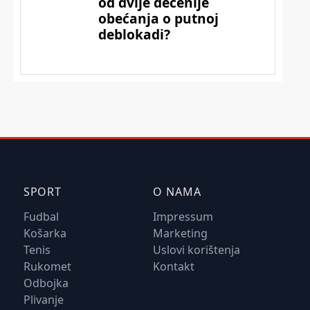
SPORT
O NAMA
Fudbal
Impressum
Košarka
Marketing
Tenis
Uslovi korištenja
Rukomet
Kontakt
Odbojka
Plivanje