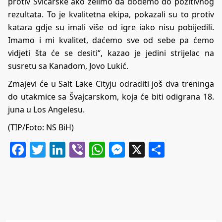
protiv Švicarske ako želimo da dođemo do pozitivnog
rezultata. To je kvalitetna ekipa, pokazali su to protiv
katara gdje su imali više od igre iako nisu pobijedili.
Imamo i mi kvalitet, daćemo sve od sebe pa ćemo
vidjeti šta će se desiti“, kazao je jedini strijelac na
susretu sa Kanadom, Jovo Lukić.
Zmajevi će u Salt Lake Cityju odraditi još dva treninga
do utakmice sa Švajcarskom, koja će biti odigrana 18.
juna u Los Angelesu.
(TIP/Foto: NS BiH)
Facebook
Twitter
LinkedIn
Viber
WhatsApp
Messenger
X
Share