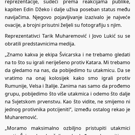
reprezentacije, sudeći prema reakcijama publike,
kapiten Edin Džeko i dalje uživa poseban status među
navijačima. Njegovo pojavljivanje izazivalo je najveće
ovacije, a brojni prisutni željeli su fotografiju s njim.
Reprezentativci Tarik Muharemović i Jovo Lukić su se
obratili predstavnicima medija.
„Znamo kakva je ekipa Švicarska i ne trebamo gledati
na to što su igrali neriješeno protiv Katara. Mi trebamo
da gledamo na nas, da pobijedimo tu utakmicu. Da se
vratimo na onaj kolosijek kako smo igrali protiv
Rumunije, Velsa i Italije. Zanima nas samo da prođemo
grupu, pobijedimo što više utakmica i odemo što dalje
na Svjetskom prvenstvu. Kao što vidite, ne smijemo ni
jednog protivnika potcijeniti“, između ostalog rekao je
Muharemović.
„Moramo maksimalno ozbiljno pristupiti utakmici