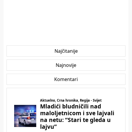
Najčitanije
Najnovije
Komentari