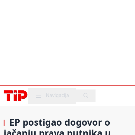
Mobile menu
Navigacija
EP postigao dogovor o
jačanju prava putnika u