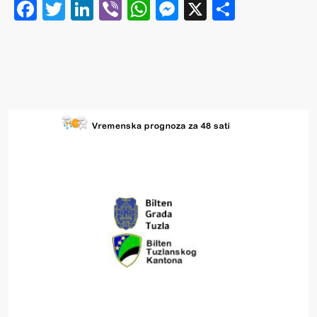
Facebook
Twitter
LinkedIn
Viber
WhatsApp
Messenger
X
Share