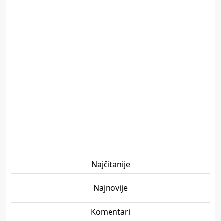
Najčitanije
Najnovije
Komentari