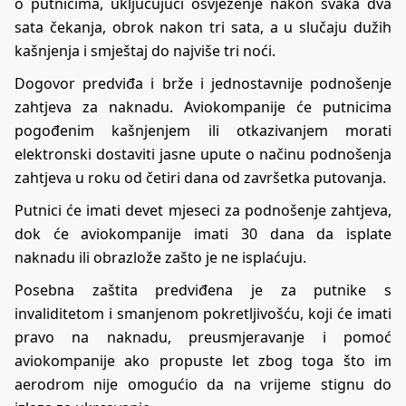
o putnicima, uključujući osvježenje nakon svaka dva
sata čekanja, obrok nakon tri sata, a u slučaju dužih
kašnjenja i smještaj do najviše tri noći.
Dogovor predviđa i brže i jednostavnije podnošenje
zahtjeva za naknadu. Aviokompanije će putnicima
pogođenim kašnjenjem ili otkazivanjem morati
elektronski dostaviti jasne upute o načinu podnošenja
zahtjeva u roku od četiri dana od završetka putovanja.
Putnici će imati devet mjeseci za podnošenje zahtjeva,
dok će aviokompanije imati 30 dana da isplate
naknadu ili obrazlože zašto je ne isplaćuju.
Posebna zaštita predviđena je za putnike s
invaliditetom i smanjenom pokretljivošću, koji će imati
pravo na naknadu, preusmjeravanje i pomoć
aviokompanije ako propuste let zbog toga što im
aerodrom nije omogućio da na vrijeme stignu do