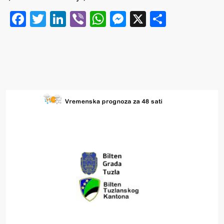
Facebook
Twitter
LinkedIn
Viber
WhatsApp
Messenger
X
Share