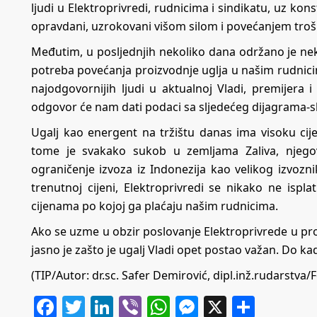
ljudi u Elektroprivredi, rudnicima i sindikatu, uz kons
opravdani, uzrokovani višom silom i povećanjem troš
Međutim, u posljednjih nekoliko dana održano je nek
potreba povećanja proizvodnje uglja u našim rudnicim
najodgovornijih ljudi u aktualnoj Vladi, premijera
odgovor će nam dati podaci sa sljedećeg dijagrama-sl
Ugalj kao energent na tržištu danas ima visoku cije
tome je svakako sukob u zemljama Zaliva, njegov
ograničenje izvoza iz Indonezija kao velikog izvozn
trenutnoj cijeni, Elektroprivredi se nikako ne ispl
cijenama po kojoj ga plaćaju našim rudnicima.
Ako se uzme u obzir poslovanje Elektroprivrede u prošl
jasno je zašto je ugalj Vladi opet postao važan. Do kada
(TIP/Autor: dr.sc. Safer Demirović, dipl.inž.rudarstva/Fo
Facebook
Twitter
LinkedIn
Viber
WhatsApp
Messenger
X
Share