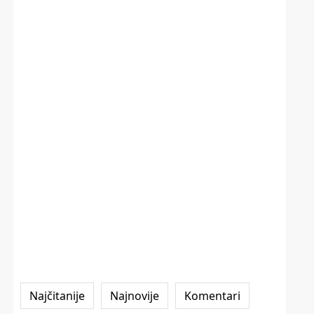
Najčitanije
Najnovije
Komentari