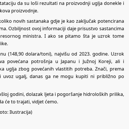
tataciju da su loši rezultati na proizvodnji uglja donekle i
kova proizvodnje.
oliko novih sastanaka gdje je kao zaključak potencirana
a. Ozbiljnost ovoj informaciji daje prisustvo sastancima
 i resornog ministra. I ako se pitamo šta je uzrok tome
ike.
nu (148,90 dolara/toni), najvišu od 2023. godine. Uzrok
a povećana potrošnja u Japanu i Južnoj Koreji, ali i
ika uglja zbog povećanih vlastitih potreba. Znači, prema
ati uvoz ugalj, danas ga ne mogu kupiti ni približno po
oj godini, dolazak ljeta i pogoršanje hidroloških prilika,
 će to trajati, vidjet ćemo.
to: Ilustracija)