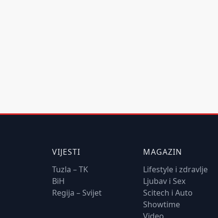
VIJESTI
MAGAZIN
Tuzla – TK
Lifestyle i zdravlje
BiH
Ljubav i Sex
Regija – Svijet
Scitech i Auto
Showtime
Video