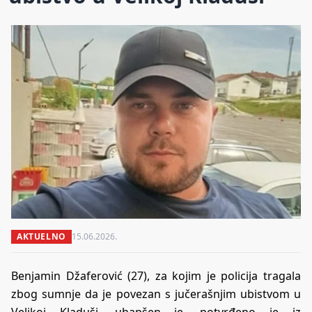
AKTUELNO
15.06.2026.
Benjamin Džaferović (27), za kojim je policija tragala
zbog sumnje da je povezan s jučerašnjim ubistvom u
Velikoj Kladuši, uhapšen je, potvrđeno je iz