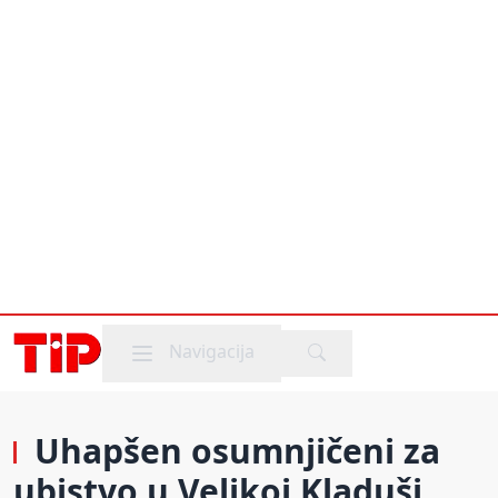
Mobile menu
Navigacija
Uhapšen osumnjičeni za
ubistvo u Velikoj Kladuši