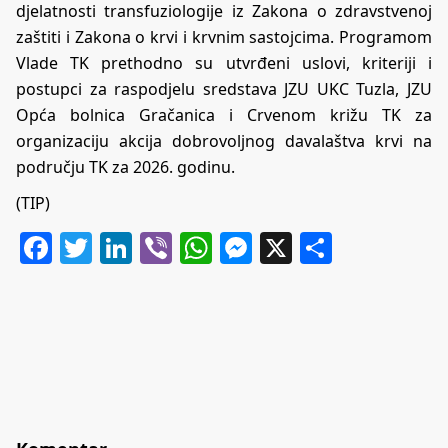
djelatnosti transfuziologije iz Zakona o zdravstvenoj
zaštiti i Zakona o krvi i krvnim sastojcima. Programom
Vlade TK prethodno su utvrđeni uslovi, kriteriji i
postupci za raspodjelu sredstava JZU UKC Tuzla, JZU
Opća bolnica Gračanica i Crvenom križu TK za
organizaciju akcija dobrovoljnog davalaštva krvi na
području TK za 2026. godinu.
(TIP)
Facebook
Twitter
LinkedIn
Viber
WhatsApp
Messenger
X
Share