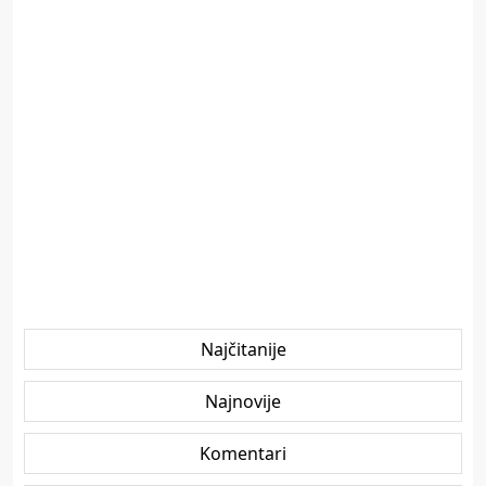
Najčitanije
Najnovije
Komentari