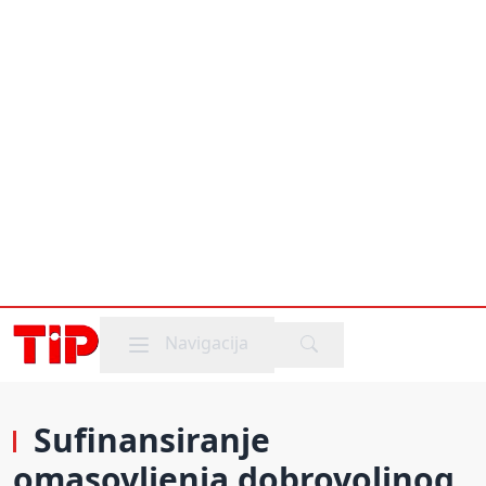
Mobile menu
Navigacija
Sufinansiranje
omasovljenja dobrovoljnog