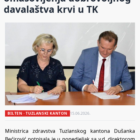
davalaštva krvi u TK
BILTEN · TUZLANSKI KANTON
15.06.2026.
Ministrica zdravstva Tuzlanskog kantona Dušanka
Bećirović potpisala je u ponedjeljak sa v.d. direktorom