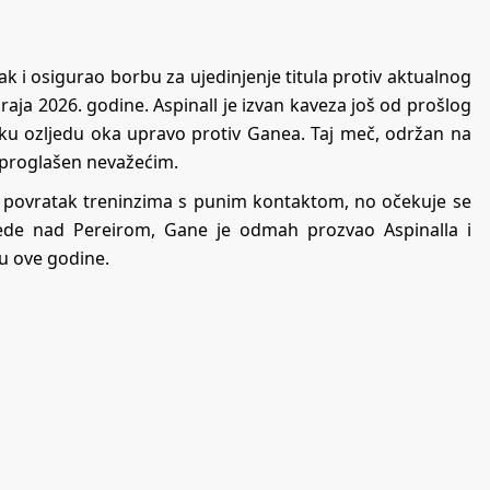
 i osigurao borbu za ujedinjenje titula protiv aktualnog
raja 2026. godine. Aspinall je izvan kaveza još od prošlog
ešku ozljedu oka upravo protiv Ganea. Taj meč, održan na
 proglašen nevažećim.
za povratak treninzima s punim kontaktom, no očekuje se
ede nad Pereirom, Gane je odmah prozvao Aspinalla i
cu ove godine.