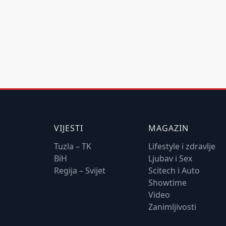
VIJESTI
MAGAZIN
Tuzla – TK
Lifestyle i zdravlje
BiH
Ljubav i Sex
Regija – Svijet
Scitech i Auto
Showtime
Video
Zanimljivosti