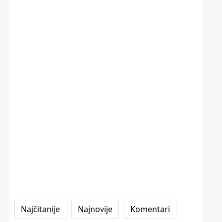
Najčitanije
Najnovije
Komentari