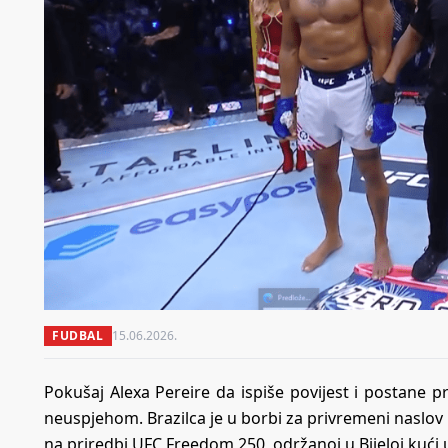
FUDBAL
15.06.2026.
Pokušaj Alexa Pereire da ispiše povijest i postane prv
neuspjehom. Brazilca je u borbi za privremeni naslov 
na priredbi UFC Freedom 250, održanoj u Bijeloj kući