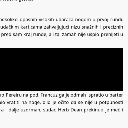
s nekoliko opasnih visokih udaraca nogom u prvoj rundi.
udačkim karticama zahvaljujući nizu snažnih i preciznih
red sam kraj runde, ali taj zamah nije uspio prenijeti u
o Pereiru na pod. Francuz ga je odmah ispratio u parter
o vratiti na noge, bilo je očito da se nije u potpunosti
ira i dalje uzdrman, sudac Herb Dean prekinuo je meč i