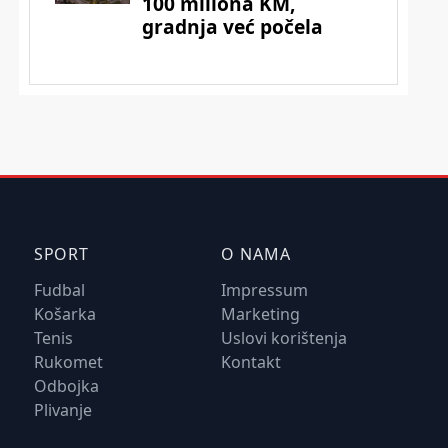
SPORT
O NAMA
Fudbal
Impressum
Košarka
Marketing
Tenis
Uslovi korištenja
Rukomet
Kontakt
Odbojka
Plivanje