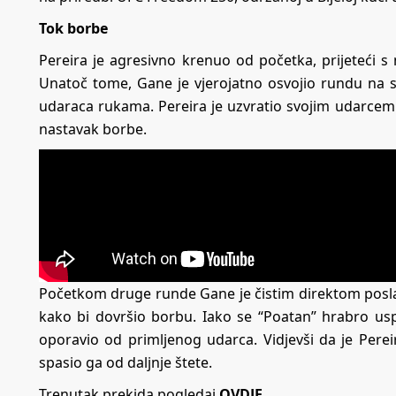
Tok borbe
Pereira je agresivno krenuo od početka, prijeteći 
Unatoč tome, Gane je vjerojatno osvojio rundu na s
udaraca rukama. Pereira je uzvratio svojim udarcem p
nastavak borbe.
Početkom druge runde Gane je čistim direktom posla
kako bi dovršio borbu. Iako se “Poatan” hrabro uspi
oporavio od primljenog udarca. Vidjevši da je Pere
spasio ga od daljnje štete.
Trenutak prekida pogledaj
OVDJE
.