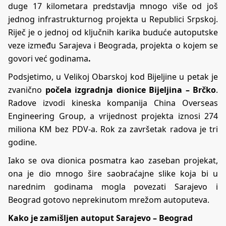
duge 17 kilometara predstavlja mnogo više od još
jednog infrastrukturnog projekta u Republici Srpskoj.
Riječ je o jednoj od ključnih karika buduće autoputske
veze između Sarajeva i Beograda, projekta o kojem se
govori već godinama
.
Podsjetimo, u Velikoj Obarskoj kod Bijeljine u petak je
zvanično
počela izgradnja dionice Bijeljina – Brčko
.
Radove izvodi kineska kompanija China Overseas
Engineering Group, a vrijednost projekta iznosi 274
miliona KM bez PDV-a. Rok za završetak radova je tri
godine.
Iako se ova dionica posmatra kao zaseban projekat,
ona je dio mnogo šire saobraćajne slike koja bi u
narednim godinama mogla povezati Sarajevo i
Beograd gotovo neprekinutom mrežom autoputeva.
Kako je zamišljen autoput Sarajevo – Beograd