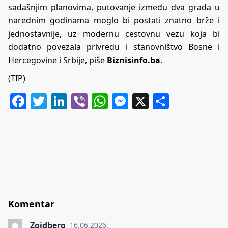
sadašnjim planovima, putovanje između dva grada u
narednim godinama moglo bi postati znatno brže i
jednostavnije, uz modernu cestovnu vezu koja bi
dodatno povezala privredu i stanovništvo Bosne i
Hercegovine i Srbije, piše
Biznisinfo.ba
.
(TIP)
Facebook
Twitter
LinkedIn
Viber
WhatsApp
Messenger
X
Share
Komentar
Zoidberg
16.06.2026.