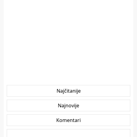
Najčitanije
Najnovije
Komentari