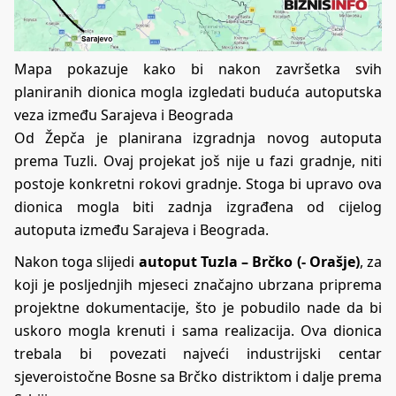
Mapa pokazuje kako bi nakon završetka svih
planiranih dionica mogla izgledati buduća autoputska
veza između Sarajeva i Beograda
Od Žepča je planirana izgradnja novog autoputa
prema Tuzli. Ovaj projekat još nije u fazi gradnje, niti
postoje konkretni rokovi gradnje. Stoga bi upravo ova
dionica mogla biti zadnja izgrađena od cijelog
autoputa između Sarajeva i Beograda.
Nakon toga slijedi
autoput Tuzla – Brčko (- Orašje)
, za
koji je posljednjih mjeseci značajno ubrzana priprema
projektne dokumentacije, što je pobudilo nade da bi
uskoro mogla krenuti i sama realizacija. Ova dionica
trebala bi povezati najveći industrijski centar
sjeveroistočne Bosne sa Brčko distriktom i dalje prema