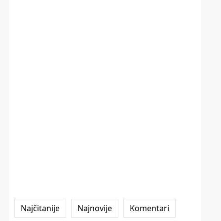
Najčitanije
Najnovije
Komentari