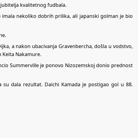
ubitelja kvalitetnog fudbala.
imala nekoliko dobrih prilika, ali japanski golman je bio
ane.
ijka, a nakon ubacivanja Gravenbercha, došla u vodstvo,
om Keita Nakamure.
encio Summerville je ponovo Nizozemskoj donio prednost
a su dala rezultat. Daichi Kamada je postigao gol u 88.