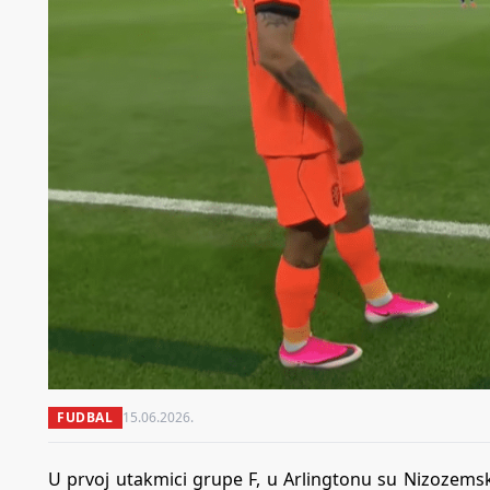
FUDBAL
15.06.2026.
U prvoj utakmici grupe F, u Arlingtonu su Nizozemska