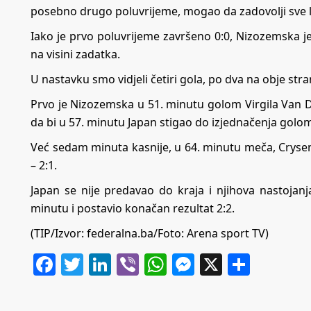
posebno drugo poluvrijeme, mogao da zadovolji sve lj
Iako je prvo poluvrijeme završeno 0:0, Nizozemska je 
na visini zadatka.
U nastavku smo vidjeli četiri gola, po dva na obje str
Prvo je Nizozemska u 51. minutu golom Virgila Van D
da bi u 57. minutu Japan stigao do izjednačenja gol
Već sedam minuta kasnije, u 64. minutu meča, Crys
– 2:1.
Japan se nije predavao do kraja i njihova nastojanj
minutu i postavio konačan rezultat 2:2.
(TIP/Izvor: federalna.ba/Foto: Arena sport TV)
Facebook
Twitter
LinkedIn
Viber
WhatsApp
Messenger
X
Share