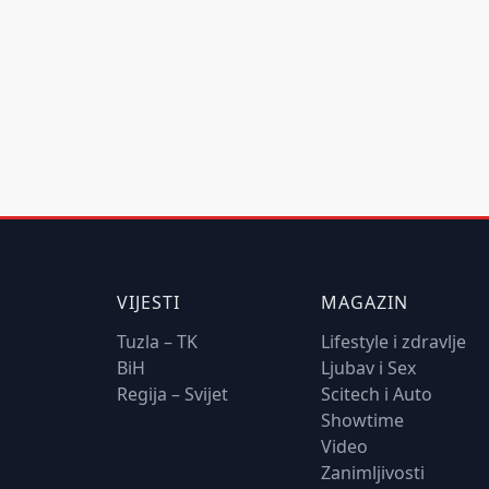
VIJESTI
MAGAZIN
Tuzla – TK
Lifestyle i zdravlje
BiH
Ljubav i Sex
Regija – Svijet
Scitech i Auto
Showtime
Video
Zanimljivosti