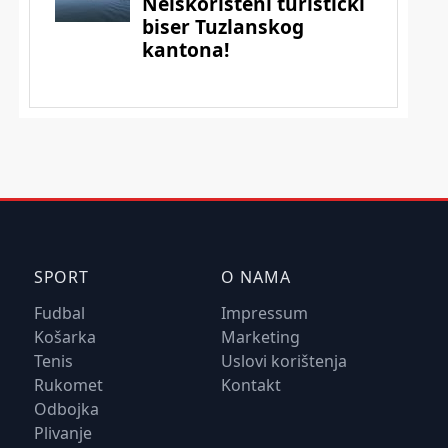
SPORT
O NAMA
Fudbal
Impressum
Košarka
Marketing
Tenis
Uslovi korištenja
Rukomet
Kontakt
Odbojka
Plivanje