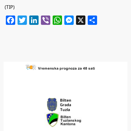
(TIP)
Facebook
Twitter
LinkedIn
Viber
WhatsApp
Messenger
X
Share