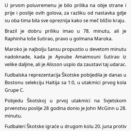
U prvom poluvremenu je bilo prilika na obje strane i
prije i poslije ovih golova, za razliku od nastavka gdje
su oba tima bila sve opreznija kako se meč bližio kraju.
Brazil je dobru priliku imao u 78. minutu, ali je
Raphinha loše šutirao, pravo u golmana Maroka.
Maroko je najbolju šansu propustio u devetom minutu
nadoknade, kada je Ayoube Amaimouni šutirao iz
velike daljine, ali je Alisson uspio da zaustavi taj udarac.
Fudbalska reprezentacija Škotske pobijedila je danas u
Bostonu selekciju Haitija sa 1:0, u utakmici prvog kola
Grupe C.
Pobjedu Škotskoj u prvoj utakmici na Svjetskom
prvenstvu poslije 28 godina donio je John McGinn u 28.
minutu.
Fudbaleri Škotske igraće u drugom kolu 20. juna protiv