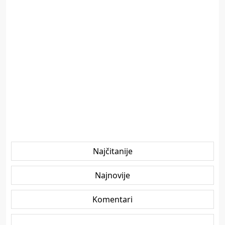
Najčitanije
Najnovije
Komentari