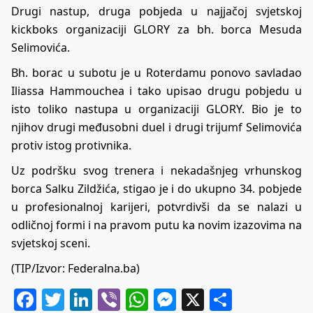
Drugi nastup, druga pobjeda u najjačoj svjetskoj
kickboks organizaciji GLORY za bh. borca Mesuda
Selimovića.
Bh. borac u subotu je u Roterdamu ponovo savladao
Iliassa Hammouchea i tako upisao drugu pobjedu u
isto toliko nastupa u organizaciji GLORY. Bio je to
njihov drugi međusobni duel i drugi trijumf Selimovića
protiv istog protivnika.
Uz podršku svog trenera i nekadašnjeg vrhunskog
borca Salku Zildžića, stigao je i do ukupno 34. pobjede
u profesionalnoj karijeri, potvrdivši da se nalazi u
odličnoj formi i na pravom putu ka novim izazovima na
svjetskoj sceni.
(TIP/Izvor: Federalna.ba)
Facebook
Twitter
LinkedIn
Viber
WhatsApp
Messenger
X
Share