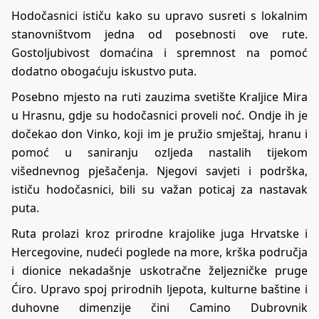
Hodočasnici ističu kako su upravo susreti s lokalnim
stanovništvom jedna od posebnosti ove rute.
Gostoljubivost domaćina i spremnost na pomoć
dodatno obogaćuju iskustvo puta.
Posebno mjesto na ruti zauzima svetište Kraljice Mira
u Hrasnu, gdje su hodočasnici proveli noć. Ondje ih je
dočekao don Vinko, koji im je pružio smještaj, hranu i
pomoć u saniranju ozljeda nastalih tijekom
višednevnog pješačenja. Njegovi savjeti i podrška,
ističu hodočasnici, bili su važan poticaj za nastavak
puta.
Ruta prolazi kroz prirodne krajolike juga Hrvatske i
Hercegovine, nudeći poglede na more, krška područja
i dionice nekadašnje uskotračne željezničke pruge
Ćiro. Upravo spoj prirodnih ljepota, kulturne baštine i
duhovne dimenzije čini Camino Dubrovnik