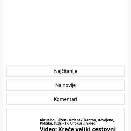
Najčitanije
Najnovije
Komentari