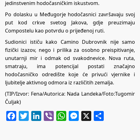
jedinstvenim hodočasničkim iskustvom.
Po dolasku u Međugorje hodočasnici završavaju svoj
put kod crkve svetog Jakova, gdje preuzimaju
Compostelu kao potvrdu o prijeđenoj ruti.
Sudionici ističu kako Camino Dubrovnik nije samo
fizički izazov, nego i prilika za osobno preispitivanje,
unutarnji mir i odmak od svakodnevice. Nova ruta,
smatraju, ima potencijal postati značajno
hodočasničko odredište koje će privući vjernike i
ljubitelje aktivnog odmora iz različitih zemalja.
(TIP/Izvor: Fena/Autorica: Nada Landeka/Foto:Tugomir
Čuljak)
Facebook
Twitter
LinkedIn
Viber
WhatsApp
Messenger
X
Share