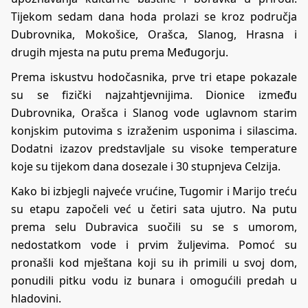
Tijekom sedam dana hoda prolazi se kroz područja
Dubrovnika, Mokošice, Orašca, Slanog, Hrasna i
drugih mjesta na putu prema Međugorju.
Prema iskustvu hodočasnika, prve tri etape pokazale
su se fizički najzahtjevnijima. Dionice između
Dubrovnika, Orašca i Slanog vode uglavnom starim
konjskim putovima s izraženim usponima i silascima.
Dodatni izazov predstavljale su visoke temperature
koje su tijekom dana dosezale i 30 stupnjeva Celzija.
Kako bi izbjegli najveće vrućine, Tugomir i Marijo treću
su etapu započeli već u četiri sata ujutro. Na putu
prema selu Dubravica suočili su se s umorom,
nedostatkom vode i prvim žuljevima. Pomoć su
pronašli kod mještana koji su ih primili u svoj dom,
ponudili pitku vodu iz bunara i omogućili predah u
hladovini.