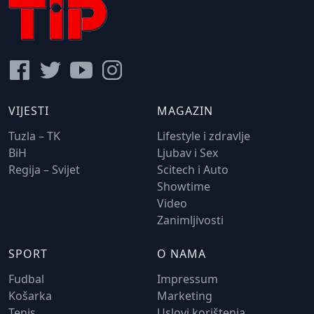
VIJESTI
MAGAZIN
Tuzla – TK
Lifestyle i zdravlje
BiH
Ljubav i Sex
Regija – Svijet
Scitech i Auto
Showtime
Video
Zanimljivosti
SPORT
O NAMA
Fudbal
Impressum
Košarka
Marketing
Tenis
Uslovi korištenja