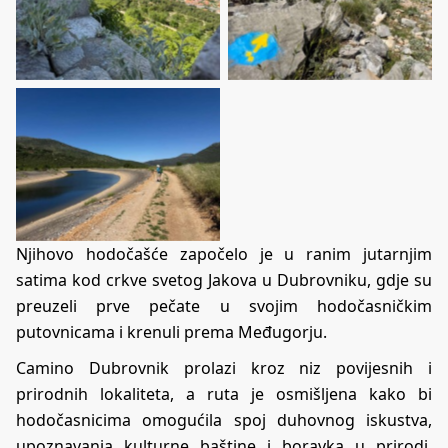
Njihovo hodočašće započelo je u ranim jutarnjim
satima kod crkve svetog Jakova u Dubrovniku, gdje su
preuzeli prve pečate u svojim hodočasničkim
putovnicama i krenuli prema Međugorju.
Camino Dubrovnik prolazi kroz niz povijesnih i
prirodnih lokaliteta, a ruta je osmišljena kako bi
hodočasnicima omogućila spoj duhovnog iskustva,
upoznavanja kulturne baštine i boravka u prirodi.