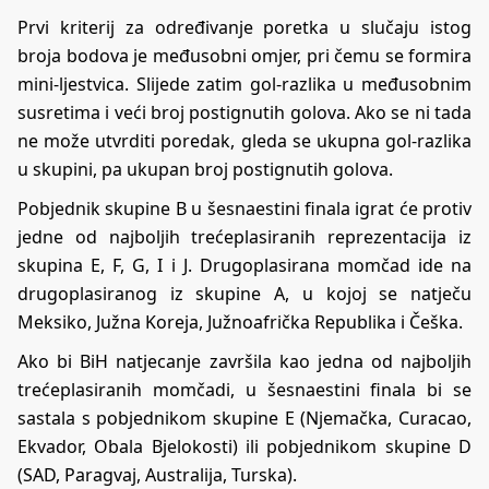
Prvi kriterij za određivanje poretka u slučaju istog
broja bodova je međusobni omjer, pri čemu se formira
mini-ljestvica. Slijede zatim gol-razlika u međusobnim
susretima i veći broj postignutih golova. Ako se ni tada
ne može utvrditi poredak, gleda se ukupna gol-razlika
u skupini, pa ukupan broj postignutih golova.
Pobjednik skupine B u šesnaestini finala igrat će protiv
jedne od najboljih trećeplasiranih reprezentacija iz
skupina E, F, G, I i J. Drugoplasirana momčad ide na
drugoplasiranog iz skupine A, u kojoj se natječu
Meksiko, Južna Koreja, Južnoafrička Republika i Češka.
Ako bi BiH natjecanje završila kao jedna od najboljih
trećeplasiranih momčadi, u šesnaestini finala bi se
sastala s pobjednikom skupine E (Njemačka, Curacao,
Ekvador, Obala Bjelokosti) ili pobjednikom skupine D
(SAD, Paragvaj, Australija, Turska).