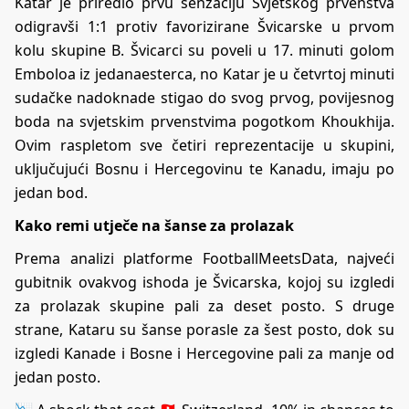
Katar je priredio prvu senzaciju Svjetskog prvenstva
odigravši 1:1 protiv favorizirane Švicarske u prvom
kolu skupine B. Švicarci su poveli u 17. minuti golom
Emboloa iz jedanaesterca, no Katar je u četvrtoj minuti
sudačke nadoknade stigao do svog prvog, povijesnog
boda na svjetskim prvenstvima pogotkom Khoukhija.
Ovim raspletom sve četiri reprezentacije u skupini,
uključujući Bosnu i Hercegovinu te Kanadu, imaju po
jedan bod.
Kako remi utječe na šanse za prolazak
Prema analizi platforme FootballMeetsData, najveći
gubitnik ovakvog ishoda je Švicarska, kojoj su izgledi
za prolazak skupine pali za deset posto. S druge
strane, Kataru su šanse porasle za šest posto, dok su
izgledi Kanade i Bosne i Hercegovine pali za manje od
jedan posto.