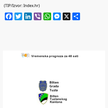
(TIP/Izvor: Index.hr)
Facebook
Twitter
LinkedIn
Viber
WhatsApp
Messenger
X
Share