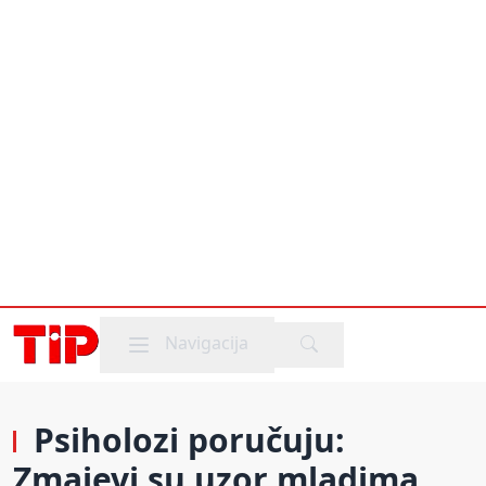
Mobile menu
Navigacija
Psiholozi poručuju:
Zmajevi su uzor mladima