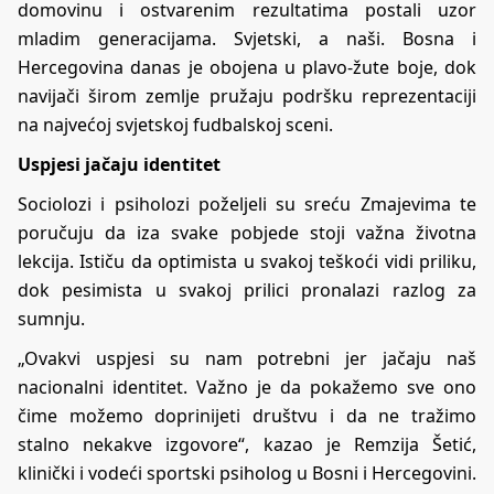
domovinu i ostvarenim rezultatima postali uzor
mladim generacijama. Svjetski, a naši. Bosna i
Hercegovina danas je obojena u plavo-žute boje, dok
navijači širom zemlje pružaju podršku reprezentaciji
na najvećoj svjetskoj fudbalskoj sceni.
Uspjesi jačaju identitet
Sociolozi i psiholozi poželjeli su sreću Zmajevima te
poručuju da iza svake pobjede stoji važna životna
lekcija. Ističu da optimista u svakoj teškoći vidi priliku,
dok pesimista u svakoj prilici pronalazi razlog za
sumnju.
„Ovakvi uspjesi su nam potrebni jer jačaju naš
nacionalni identitet. Važno je da pokažemo sve ono
čime možemo doprinijeti društvu i da ne tražimo
stalno nekakve izgovore“, kazao je Remzija Šetić,
klinički i vodeći sportski psiholog u Bosni i Hercegovini.