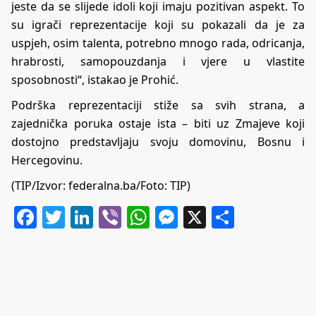
jeste da se slijede idoli koji imaju pozitivan aspekt. To
su igrači reprezentacije koji su pokazali da je za
uspjeh, osim talenta, potrebno mnogo rada, odricanja,
hrabrosti, samopouzdanja i vjere u vlastite
sposobnosti“, istakao je Prohić.
Podrška reprezentaciji stiže sa svih strana, a
zajednička poruka ostaje ista – biti uz Zmajeve koji
dostojno predstavljaju svoju domovinu, Bosnu i
Hercegovinu.
(TIP/Izvor: federalna.ba/Foto: TIP)
Facebook
Twitter
LinkedIn
Viber
WhatsApp
Messenger
X
Share