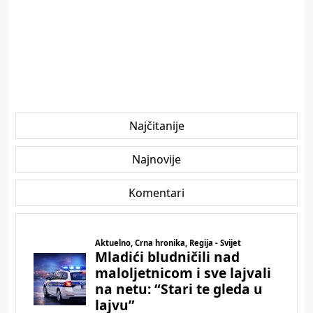
Najčitanije
Najnovije
Komentari