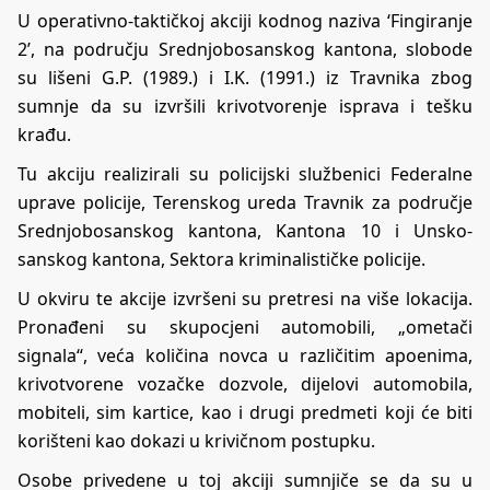
U operativno-taktičkoj akciji kodnog naziva ‘Fingiranje
2’, na području Srednjobosanskog kantona, slobode
su lišeni G.P. (1989.) i I.K. (1991.) iz Travnika zbog
sumnje da su izvršili krivotvorenje isprava i tešku
krađu.
Tu akciju realizirali su policijski službenici Federalne
uprave policije, Terenskog ureda Travnik za područje
Srednjobosanskog kantona, Kantona 10 i Unsko-
sanskog kantona, Sektora kriminalističke policije.
U okviru te akcije izvršeni su pretresi na više lokacija.
Pronađeni su skupocjeni automobili, „ometači
signala“, veća količina novca u različitim apoenima,
krivotvorene vozačke dozvole, dijelovi automobila,
mobiteli, sim kartice, kao i drugi predmeti koji će biti
korišteni kao dokazi u krivičnom postupku.
Osobe privedene u toj akciji sumnjiče se da su u