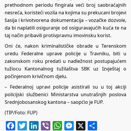
prethodnom periodu fingirala veći broj saobraćajnih
nesreća, koristeći vozila na kojima su prekucani brojevi
šasija i krivotvorena dokumentacija – vozačke dozvole,
da bi naplatili osiguranje od osiguravajućih kuća te na
taj način pribavili protivpravnu imovinsku korist.
Oni će, nakon kriminalističke obrade u Terenskom
uredu Federalne uprave policije u Travniku, biti u
zakonskom roku predati u nadležnost postupajućem
tužiocu Kantonalnog tužilaštva SBK uz Izvještaj o
počinjenom krivičnom djelu.
– Federalnoj upravi policije asistirali su u toj akciji
policijski službenici Ministarstva unutrašnjih poslova
Srednjobosanskog kantona – saopćio je FUP.
(TIP/Foto: FUP)
Facebook
Twitter
LinkedIn
Viber
WhatsApp
Messenger
X
Share