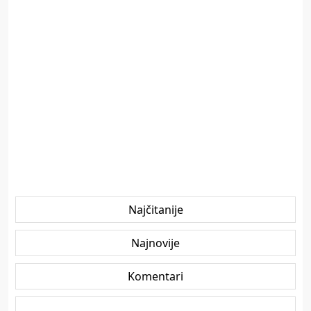
Najčitanije
Najnovije
Komentari