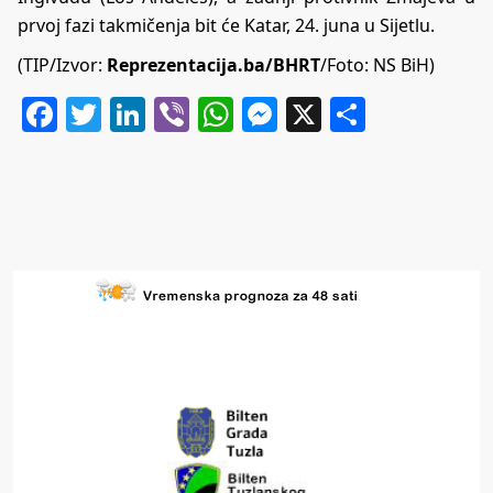
prvoj fazi takmičenja bit će Katar, 24. juna u Sijetlu.
(TIP/Izvor:
Reprezentacija.ba/BHRT
/Foto: NS BiH)
Facebook
Twitter
LinkedIn
Viber
WhatsApp
Messenger
X
Share