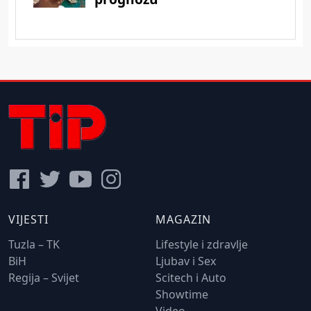
VIJESTI
MAGAZIN
Tuzla – TK
Lifestyle i zdravlje
BiH
Ljubav i Sex
Regija – Svijet
Scitech i Auto
Showtime
Video