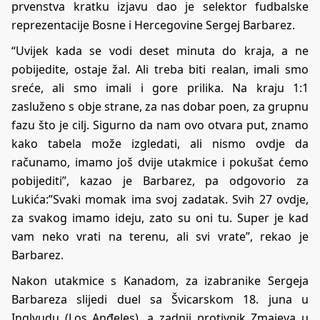
prvenstva kratku izjavu dao je selektor fudbalske
reprezentacije Bosne i Hercegovine Sergej Barbarez.
“Uvijek kada se vodi deset minuta do kraja, a ne
pobijedite, ostaje žal. Ali treba biti realan, imali smo
sreće, ali smo imali i gore prilika. Na kraju 1:1
zasluženo s obje strane, za nas dobar poen, za grupnu
fazu što je cilj. Sigurno da nam ovo otvara put, znamo
kako tabela može izgledati, ali nismo ovdje da
računamo, imamo još dvije utakmice i pokušat ćemo
pobijediti”, kazao je Barbarez, pa odgovorio za
Lukića:”Svaki momak ima svoj zadatak. Svih 27 ovdje,
za svakog imamo ideju, zato su oni tu. Super je kad
vam neko vrati na terenu, ali svi vrate”, rekao je
Barbarez.
Nakon utakmice s Kanadom, za izabranike Sergeja
Barbareza slijedi duel sa Švicarskom 18. juna u
Inglvudu (Los Anđeles), a zadnji protivnik Zmajeva u