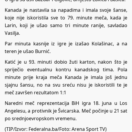
Kanada je nastavila sa napadima i imala svoje šanse,
koje nije iskoristila sve to 79. minute meča, kada je
Larin, koji je ušao samo tri minute ranije, savladao
Vasilja.
Par minuta kasnije iz igre je izašao Kolašinac, a na
teren je ušao Burnić.
Katić je u 93. minuti dobio žuti karton, nakon što je
spriječio eventualnu kontru kanadskog tima. Pola
minute prije kraja meča Kanada je imala još jednu
sjajnu šansu, no na svu sreću nisu je iskoristili te je
meč završen rezultatom 1:1
Naredni meč reprezentacija BiH igra 18. juna u Los
Angelesu, a protivnik je Švicarska. Meč počinje u 21 sat
po srednjoevropskom vremenu.
(TIP/Izvor: Federalna.ba/Foto:
Arena Sport TV
)