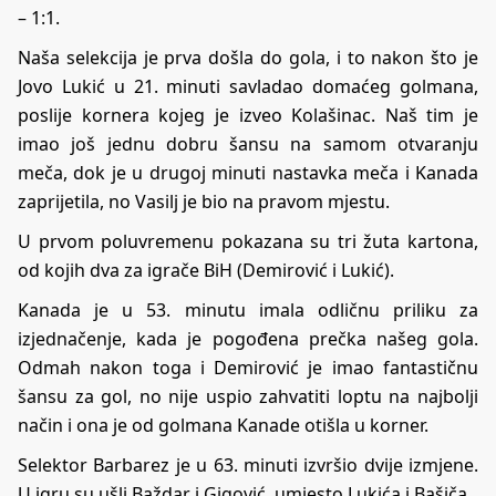
– 1:1.
Naša selekcija je prva došla do gola, i to nakon što je
Jovo Lukić u 21. minuti savladao domaćeg golmana,
poslije kornera kojeg je izveo Kolašinac. Naš tim je
imao još jednu dobru šansu na samom otvaranju
meča, dok je u drugoj minuti nastavka meča i Kanada
zaprijetila, no Vasilj je bio na pravom mjestu.
U prvom poluvremenu pokazana su tri žuta kartona,
od kojih dva za igrače BiH (Demirović i Lukić).
Kanada je u 53. minutu imala odličnu priliku za
izjednačenje, kada je pogođena prečka našeg gola.
Odmah nakon toga i Demirović je imao fantastičnu
šansu za gol, no nije uspio zahvatiti loptu na najbolji
način i ona je od golmana Kanade otišla u korner.
Selektor Barbarez je u 63. minuti izvršio dvije izmjene.
U igru su ušli Baždar i Gigović, umjesto Lukića i Bašiča.