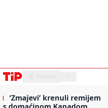
Mobile menu
Navigacija
‘Zmajevi’ krenuli remijem
s domaćinom Kanadom