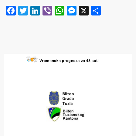
Facebook
Twitter
LinkedIn
Viber
WhatsApp
Messenger
X
Share